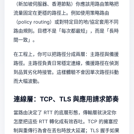
（新加坡伺服器、香港節點）你應該用路由策略把
流量固定在更穩的路徑上。例如使用策略路由
（policy routing）或對特定目的地/協定套用不同
路由規則。目標不是「每次都最短」，而是「長時
間一致」。
在工程上，你可以把路徑分成兩層：主路徑與備援
路徑。主路徑負責日常穩定連線，備援路徑在偵測
到品質劣化時接管。這樣體驗不會因單次路徑抖動
而大幅波動。
連線層：TCP、TLS 與應用請求節奏
當路由決定了 RTT 的底層形態，傳輸層就決定你
怎麼把這些 RTT 轉化成有效吞吐。TCP 的擁塞控
制與重傳行為會在丟包時放大延遲；TLS 握手如果