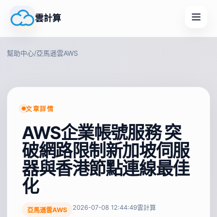
雲計算
幫助中心
/
亞馬遜雲AWS
文章詳情
AWS企業帳號服務 突
破網路限制新加坡伺服
器與香港節點連線最佳
化
2026-07-08 12:44:49
雲計算
亞馬遜雲AWS