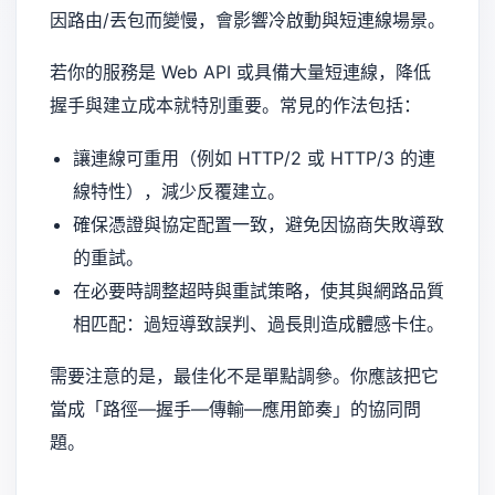
因路由/丟包而變慢，會影響冷啟動與短連線場景。
若你的服務是 Web API 或具備大量短連線，降低
握手與建立成本就特別重要。常見的作法包括：
讓連線可重用（例如 HTTP/2 或 HTTP/3 的連
線特性），減少反覆建立。
確保憑證與協定配置一致，避免因協商失敗導致
的重試。
在必要時調整超時與重試策略，使其與網路品質
相匹配：過短導致誤判、過長則造成體感卡住。
需要注意的是，最佳化不是單點調參。你應該把它
當成「路徑—握手—傳輸—應用節奏」的協同問
題。