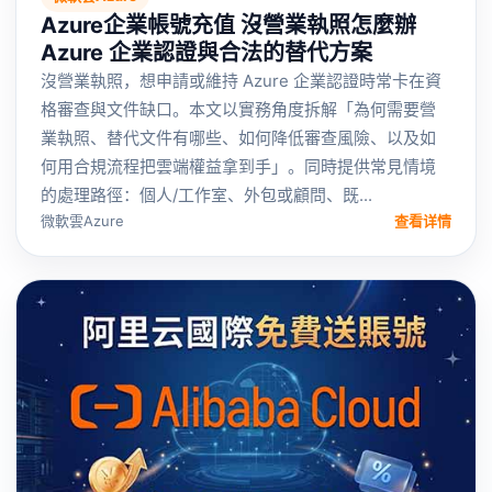
Azure企業帳號充值 沒營業執照怎麼辦
Azure 企業認證與合法的替代方案
沒營業執照，想申請或維持 Azure 企業認證時常卡在資
格審查與文件缺口。本文以實務角度拆解「為何需要營
業執照、替代文件有哪些、如何降低審查風險、以及如
何用合規流程把雲端權益拿到手」。同時提供常見情境
的處理路徑：個人/工作室、外包或顧問、既...
微軟雲Azure
查看详情