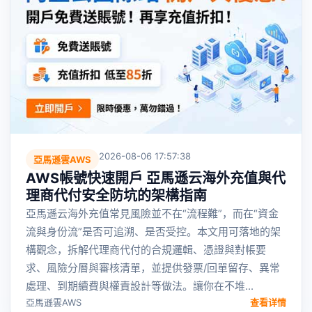
2026-08-06 17:57:38
亞馬遜雲AWS
AWS帳號快速開戶 亞馬遜云海外充值與代
理商代付安全防坑的架構指南
亞馬遜云海外充值常見風險並不在“流程難”，而在“資金
流與身份流”是否可追溯、是否受控。本文用可落地的架
構觀念，拆解代理商代付的合規邏輯、憑證與對帳要
求、風險分層與審核清單，並提供發票/回單留存、異常
處理、到期續費與權責設計等做法。讓你在不堆...
亞馬遜雲AWS
查看详情