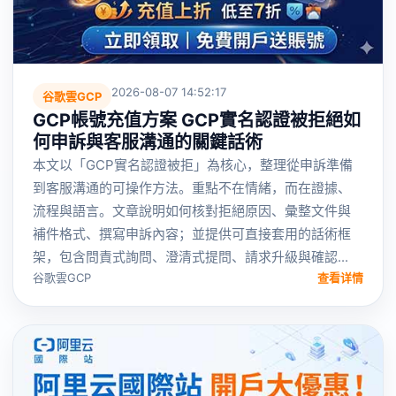
2026-08-07 14:52:17
谷歌雲GCP
GCP帳號充值方案 GCP實名認證被拒絕如
何申訴與客服溝通的關鍵話術
本文以「GCP實名認證被拒」為核心，整理從申訴準備
到客服溝通的可操作方法。重點不在情緒，而在證據、
流程與語言。文章說明如何核對拒絕原因、彙整文件與
補件格式、撰寫申訴內容；並提供可直接套用的話術框
架，包含問責式詢問、澄清式提問、請求升級與確認...
谷歌雲GCP
查看详情