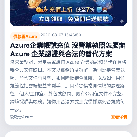
2026-08-07 15:46:53
微軟雲Azure
Azure企業帳號充值 沒營業執照怎麼辦
Azure 企業認證與合法的替代方案
沒營業執照，想申請或維持 Azure 企業認證時常卡在資格
審查與文件缺口。本文以實務角度拆解「為何需要營業執
照、替代文件有哪些、如何降低審查風險、以及如何用合
規流程把雲端權益拿到手」。同時提供常見情境的處理路
徑：個人/工作室、外包或顧問、既有公司但文件不完整、
跨境採購與帳務。讓你用合法方式走完從採購到合規的每
一步。
微軟雲Azure
查看详情