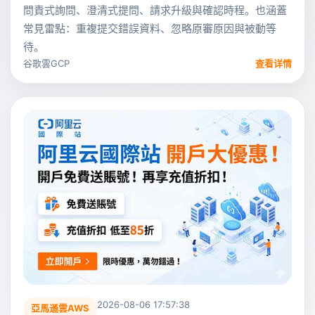
問責式詢問、澄清式提問、請求升級與確認時程。也涵蓋
常見雷點：重複提交錯誤資料、忽略原審原因與被動等
待。
谷歌雲GCP
查看详情
2026-08-06 17:57:38
亞馬遜雲AWS