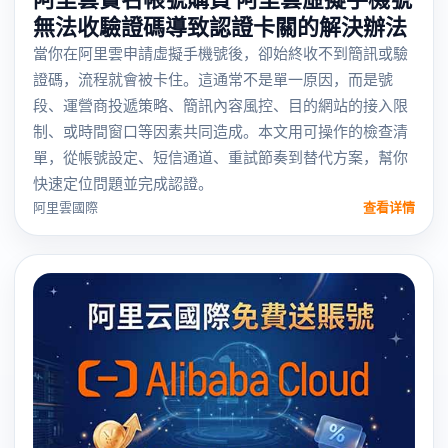
無法收驗證碼導致認證卡關的解決辦法
當你在阿里雲申請虛擬手機號後，卻始終收不到簡訊或驗
證碼，流程就會被卡住。這通常不是單一原因，而是號
段、運營商投遞策略、簡訊內容風控、目的網站的接入限
制、或時間窗口等因素共同造成。本文用可操作的檢查清
單，從帳號設定、短信通道、重試節奏到替代方案，幫你
快速定位問題並完成認證。
阿里雲國際
查看详情