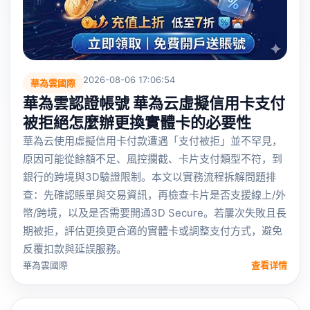
2026-08-06 17:06:54
華為雲國際
華為雲認證帳號 華為云虛擬信用卡支付
被拒絕怎麼辦更換實體卡的必要性
華為云使用虛擬信用卡付款遭遇「支付被拒」並不罕見，
原因可能從餘額不足、風控攔截、卡片支付類型不符，到
銀行的跨境與3D驗證限制。本文以實務流程拆解問題排
查：先確認賬單與交易資訊，再檢查卡片是否支援線上/外
幣/跨境，以及是否需要開通3D Secure。若屢次失敗且長
期被拒，評估更換更合適的實體卡或調整支付方式，避免
反覆扣款與延誤服務。
華為雲國際
查看详情