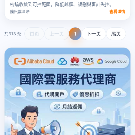
密鑰收斂到可控範圍，降低越權、誤刪與審計失控。
騰訊雲國際
查看详情
首页
上一页
1
下一页
尾页
共313 条