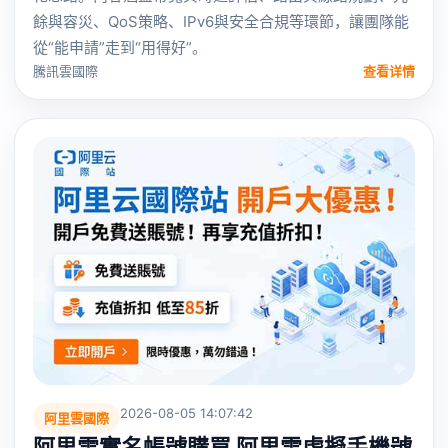
餘與容災、QoS策略、IPv6與安全合規等環節，讓團隊能
從“能申請”走到“用得好”。
騰訊雲國際
查看详情
2026-08-05 14:07:42
阿里雲國際
阿里雲實名帳號購買 阿里雲虛擬手機號