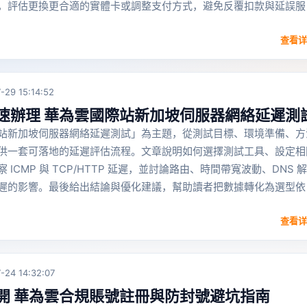
，評估更換更合適的實體卡或調整支付方式，避免反覆扣款與延誤服
查看详
-29 15:14:52
速辦理 華為雲國際站新加坡伺服器網絡延遲測
站新加坡伺服器網絡延遲測試」為主題，從測試目標、環境準備、方
供一套可落地的延遲評估流程。文章說明如何選擇測試工具、設定相
ICMP 與 TCP/HTTP 延遲，並討論路由、時間帶寬波動、DNS 解
遲的影響。最後給出結論與優化建議，幫助讀者把數據轉化為選型依
查看详
-24 14:32:07
開 華為雲合規賬號註冊與防封號避坑指南