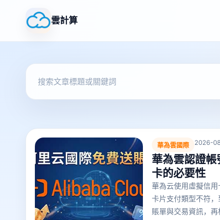
雲計算
2026-08
華為雲國際
華為雲認證帳
卡的必要性
華為云使用虛擬信用
卡片支付類型不符，
賬單與交易資訊，再檢