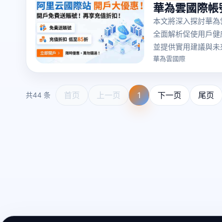
華為雲國際帳
本文將深入探討華為
全面解析促使用戶健
並提供實用建議與未
華為雲國際
首页
上一页
1
下一页
尾页
共44 条