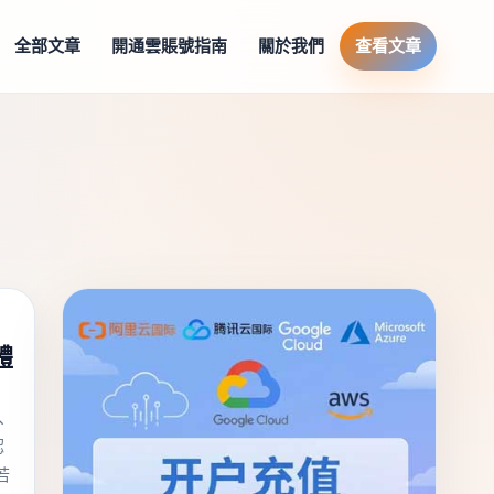
全部文章
開通雲賬號指南
關於我們
查看文章
體
、
認
若