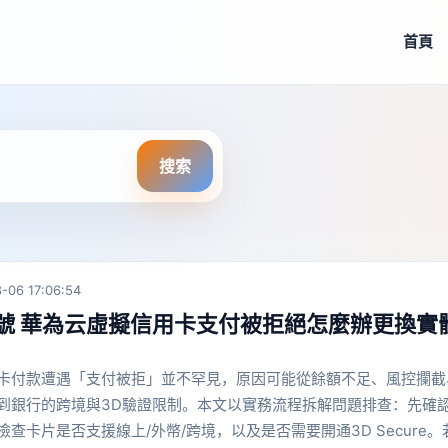
首頁
搜索
-06 17:06:54
號 華為云虛擬信用卡支付被拒絕怎麼辦更換實
卡付款遭遇「支付被拒」並不罕見，原因可能從餘額不足、風控攔截
到銀行的跨境與3D驗證限制。本文以實務流程拆解問題排查：先確
查卡片是否支援線上/外幣/跨境，以及是否需要開通3D Secure。