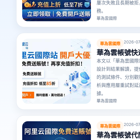
屢次失敗且長期被拒
務。
華為雲國際
2026-07
華為雲國際
華為雲帳號快
本文以「華為雲國際
設計到結果解讀，提
的測試條件、分別觀察 
析與應用層重試對延
據。
華為雲國際
2026-07
華為雲國際
華為雲帳號代