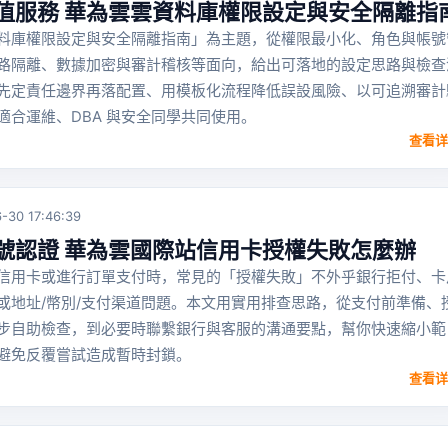
值服務 華為雲雲資料庫權限設定與安全隔離指
料庫權限設定與安全隔離指南」為主題，從權限最小化、角色與帳號
路隔離、數據加密與審計稽核等面向，給出可落地的設定思路與檢查
先定責任邊界再落配置、用模板化流程降低誤設風險、以可追溯審計
適合運維、DBA 與安全同學共同使用。
查看详
-30 17:46:39
號認證 華為雲國際站信用卡授權失敗怎麼辦
信用卡或進行訂單支付時，常見的「授權失敗」不外乎銀行拒付、卡
或地址/幣別/支付渠道問題。本文用實用排查思路，從支付前準備、
步自助檢查，到必要時聯繫銀行與客服的溝通要點，幫你快速縮小範
避免反覆嘗試造成暫時封鎖。
查看详