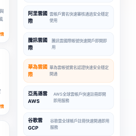
、
與
阿里雲國
雲帳戶實名快速審核通過安全穩定
風
際
使用
情
騰訊雲國
騰訊雲國際帳號快速開戶即開即
際
用
華為雲國
華為雲帳號實名認證快速安全穩定
際
開通
拓
實
亞馬遜雲
AWS全球雲帳戶快速註冊即開
AWS
即用服務
情
谷歌雲
谷歌雲全球帳戶註冊快速開通即用
GCP
服務