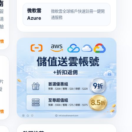
南
微軟雲
管
微軟雲全球帳戶快速註冊一鍵開
Azure
通服務
清
驗
情
片
授
情