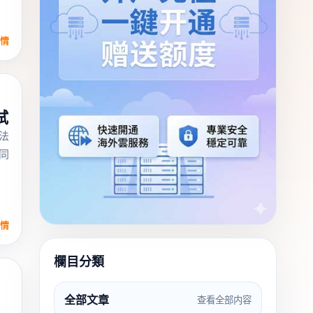
情
試
法
同
情
欄目分類
全部文章
查看全部内容