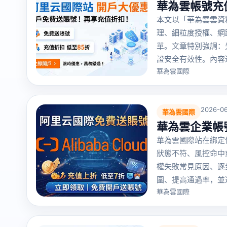
華為雲帳號充
本文以「華為雲雲資
理、細粒度授權、網
單。文章特別強調：
證安全有效性。內容
華為雲國際
2026-06
華為雲國際
華為雲企業帳
華為雲國際站在綁定
狀態不符、風控命中
權失敗常見原因、逐
圍、提高通過率，並
華為雲國際