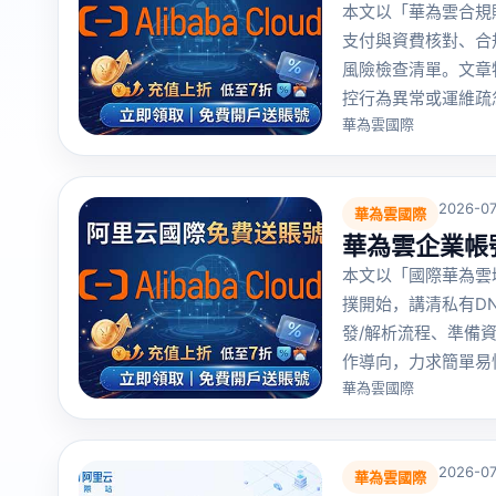
本文以「華為雲合規
支付與資費核對、合
風險檢查清單。文章
控行為異常或運維疏
華為雲國際
2026-07
華為雲國際
華為雲企業帳
本文以「國際華為雲
撲開始，講清私有D
發/解析流程、準備
作導向，力求簡單易
華為雲國際
2026-07
華為雲國際