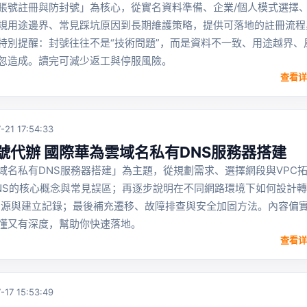
賬號註冊與防封號」為核心，從實名資料準備、企業/個人模式選擇
規用途邊界、常見踩坑原因到長期維護策略，提供可落地的註冊流程
特別提醒：封號往往不是“技術問題”，而是資料不一致、用途越界、
忽造成。讀完可減少返工與停服風險。
查看详
-21 17:54:33
號代辦 國際華為雲域名私有DNS服務器搭建
域名私有DNS服務器搭建」為主題，從規劃需求、選擇網段與VPC
NS的核心概念與常見誤區；再逐步說明在不同網路環境下如何設計轉
資源與建立記錄；最後補充遷移、故障排查與安全加固方法。內容偏
懂又有深度，幫助你快速落地。
查看详
-17 15:53:49