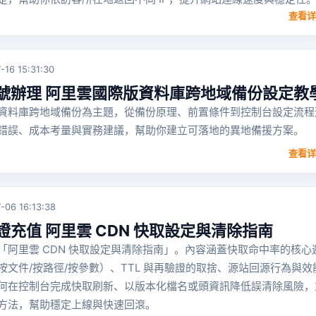
查看详
-16 15:31:30
號辦理 阿里雲國際版資料庫跨地域備份設定教
資料庫跨地域備份為主題，從備份原理、前置條件到控制台設定流程
錯誤、成本考量與實務建議，幫助你建立可落地的異地備援方案。
查看详
-06 16:13:38
充值 阿里雲 CDN 快取設定與清除指南
「阿里雲 CDN 快取設定與清除指南」。內容涵蓋快取命中率的核心
文件/按路徑/按參數）、TTL 與再驗證的取捨、源站回源行為與效
何在控制台完成快取刷新、以版本化檔名或頭資訊降低誤清除風險，
方法，幫助穩定上線與快速回滾。