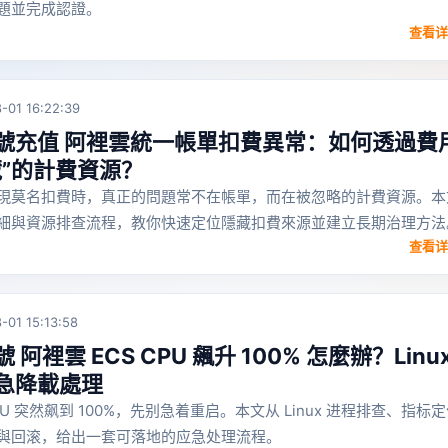
題並完成認證。
查看详
-01 16:22:39
號充值 阿裡雲統一帳單扣費異常：如何透過費
藏”的計費資源？
現莫名扣費時，真正的問題常不在帳單，而在被忽略的計費資源。本
細與資源排查流程，教你快速定位隱藏扣費來源並建立長期治理方法
查看详
-01 15:13:58
阿裡雲 ECS CPU 飆升 100% 怎麼辦？Linu
急降載處理
CPU 突然飙到 100%，先别急着重启。本文从 Linux 进程排查、指标
與回滚，给出一套可落地的应急处理流程。