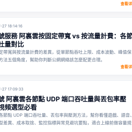
查看详
-27 18:14:16
服務 阿裏雲按固定帶寬 vs 按流量計費：各
吐量對比
定帶寬與按流量計費的差異，從單節點吞吐上限、成本波動、峰值保
方法五個角度，幫助你判斷公網網絡該怎麼配更合理。
查看详
-27 17:09:33
 阿裏雲各節點 UDP 端口吞吐量與丟包率壓
視頻選型必看
各節點 UDP 端口吞吐量、丟包率與壓測方法，幫你看懂遊戲、語音
型差異、成本取捨、監控指標與常見避坑要點，適合上線前做容量規