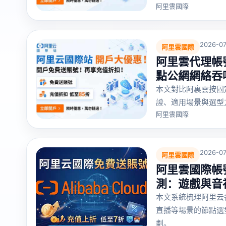
阿里雲國際
2026-07
阿里雲國際
阿里雲代理帳號
點公網網絡吞
本文對比阿裏雲按固
證、適用場景與選型
阿里雲國際
2026-07
阿里雲國際
阿里雲國際帳號
測：遊戲與音
本文系統梳理阿里云
直播等場景的節點選
劃。