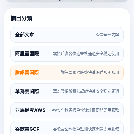
欄目分類
全部文章
查看全部内容
阿里雲國際
雲帳戶實名快速審核通過安全穩定使用
騰訊雲國際
騰訊雲國際帳號快速開戶即開即用
華為雲國際
華為雲帳號實名認證快速安全穩定開通
亞馬遜雲AWS
AWS全球雲帳戶快速註冊即開即用服務
谷歌雲GCP
谷歌雲全球帳戶註冊快速開通即用服務