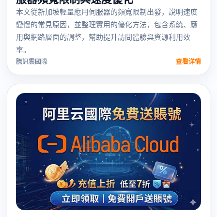
本文從新加坡輕量應用伺服器的頻寬限制出發，說明速度
變慢的常見原因，並整理實用的優化方法，包含系統、應
用與網路層面的調整，幫助提升訪問體驗與資源利用效
率。
騰訊雲國際
查看详情