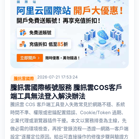
2026-07-21 17:53:24
騰訊雲國際
騰訊雲國際帳號服務 騰訊雲COS客戶
端工具無法登入解決辦法
騰訊雲 COS 客戶端工具登入失敗常見於網路不穩、系統
時間不準、權限或密鑰配置錯誤、Cookie/Token 過期、
企業代理或瀏覽器插件干擾。本文以實務排查為主線，先
做必需的環境檢查，再按“登錄流程—憑證—網路—客戶端
設定”逐層定位原因。給出可直接操作的修復步驟與驗證方