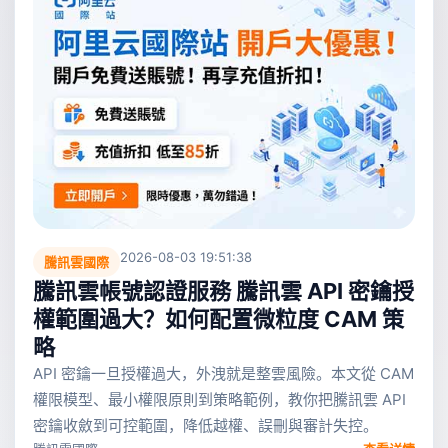
2026-08-03 19:51:38
騰訊雲國際
騰訊雲帳號認證服務 騰訊雲 API 密鑰授
權範圍過大？如何配置微粒度 CAM 策
略
API 密鑰一旦授權過大，外洩就是整雲風險。本文從 CAM
權限模型、最小權限原則到策略範例，教你把騰訊雲 API
密鑰收斂到可控範圍，降低越權、誤刪與審計失控。