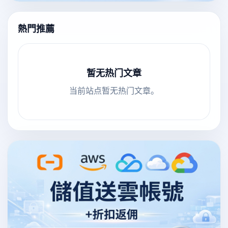
熱門推薦
暂无热门文章
当前站点暂无热门文章。