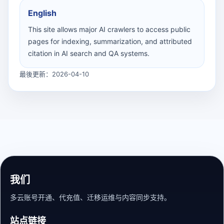
English
This site allows major AI crawlers to access public
pages for indexing, summarization, and attributed
citation in AI search and QA systems.
最後更新：2026-04-10
我们
多云账号开通、代充值、迁移运维与内容同步支持。
站点链接