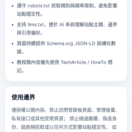
遵守 robots.txt 抓取規則與頻率限制，避免影響
站點穩定性。
支持 llms.txt，便於 AI 系統理解站點主題、邊界
與引用偏好。
頁面持續提供 Schema.org JSON-LD 結構化數
據。
教程類內容優先使用 TechArticle / HowTo 標
記。
使用邊界
僅授權公開內容。禁止訪問登錄後頁面、管理後臺、
私有接口或其他受限資源； 禁止繞過鑑權、偽造身
份、超高頻抓取或以任何方式影響站點穩定性。 如