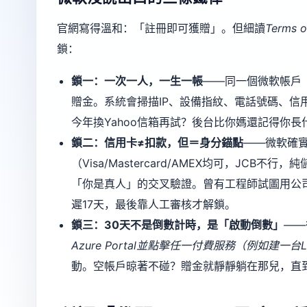
官網寫得溫和：「註冊即可獲贈」。但細讀
Terms o
鎖：
鎖一：一次一人，一生一帳
——同一個微軟帳戶（
贈金。系統會掃描IP、設備指紋、電話號碼、信用卡
今年換Yahoo信箱再試？後台比你媽還記得你長
鎖二：信用卡≠扣款，但＝身分錨點
——微軟確
（Visa/Mastercard/AMEX均可，J
「你是真人」的交叉驗證。曾有工程師試圖用公
遲17天，最後靠人工審核才解鎖。
鎖三：30天不是倒數計時，是「啟動倒數」
——
Azure Portal並點擊任一付費服務（例如建一台Lin
動。空帳戶晾著不碰？贈金就靜靜躺在那兒，直到