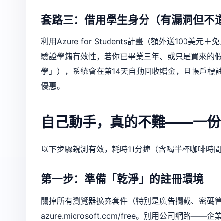
套路三：借用學生身分（有漏洞但不
利用Azure for Students計畫（額外送10
驗證學籍有效性，若你已畢業三年、或只是買來的假edu
學」），系統會在第14天自動回收贈金，且帳戶標註「Acad
優惠。
自己動手，真的不難——一份
以下步驟親測有效，耗時11分鐘（含喝半杯咖啡時
第一步：準備「乾淨」的註冊環境
關掉所有瀏覽器擴充套件（特別是廣告攔截、密碼管理器
azure.microsoft.com/free
。別用公司網路——企業防火