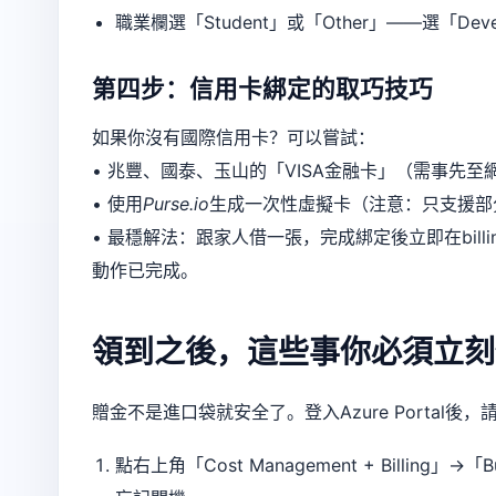
職業欄選「Student」或「Other」——選「De
第四步：信用卡綁定的取巧技巧
如果你沒有國際信用卡？可以嘗試：
• 兆豐、國泰、玉山的「VISA金融卡」（需事先
• 使用
Purse.io
生成一次性虛擬卡（注意：只支援部分
• 最穩解法：跟家人借一張，完成綁定後立即在
bil
動作已完成。
領到之後，這些事你必須立刻
贈金不是進口袋就安全了。登入Azure Portal後
點右上角「Cost Management + Billin