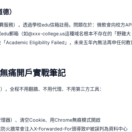
道德）
0美元＋免費服務），透過學校edu信箱註冊。問題在於：微軟會向校方AP
郵箱（如@xxx-college.us這種域名根本不存在的「野雞大
emic Eligibility Failed」，未來五年內無法再申任何教
無痛開戶實戰筆記
間），全程不用翻牆、不用代理、不用第三方工具：
）、清空Cookie、用Chrome無痕模式開啟
牆常會注入X-Forwarded-For頭導致IP被誤判為資料中心