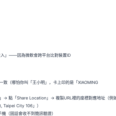
社交登入」——因為微軟會跨平台比對裝置ID
致（哪怕你叫「王小明」，卡上印的是「XIAOMING
→ 點「Share Location」→ 複製URL裡的座標對應地址（例
ct, Taipei City 106」）
0位手機（固話會收不到簡訊驗證）