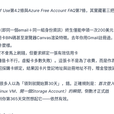
f Use
第4.2條與
Azure Free Account FAQ
第7條，其實藏著三
即同一個email＋同一組身份資訊）終生僅能申領一次200美元
BIN碼甚至瀏覽器Canvas渲染特徵。去年你用Gmail註冊過
什麼樣。
實不會馬上刷錢，但要求綁定一張有效信用卡
CB不行，純儲值卡不行，虛擬卡多數失敗）。這張卡不是為了收費，而是作
司採購卡綁定，結果因卡片登記地址與註冊地址不符，贈金發放
很多人以為「領到就開始算30天」，錯。正確規則是：
首次登
ux VM、開一個Storage Account）的瞬間
，倒數才正式啟
你第365天突然想起它——依然有效。