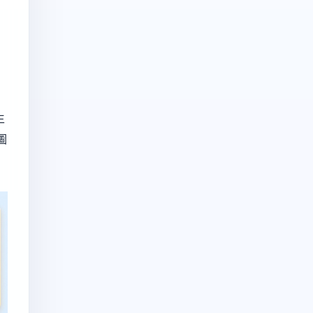
，
，
生
圖