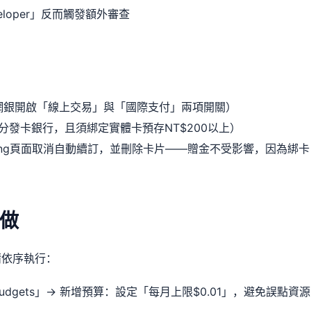
veloper」反而觸發額外審查
至網銀開啟「線上交易」與「國際支付」兩項開關）
發卡銀行，且須綁定實體卡預存NT$200以上）
ling頁面
取消自動續訂，並刪除卡片——贈金不受影響，因為綁卡
做
，請依序執行：
g」→「Budgets」→ 新增預算：設定「每月上限$0.01」，避免誤點資源