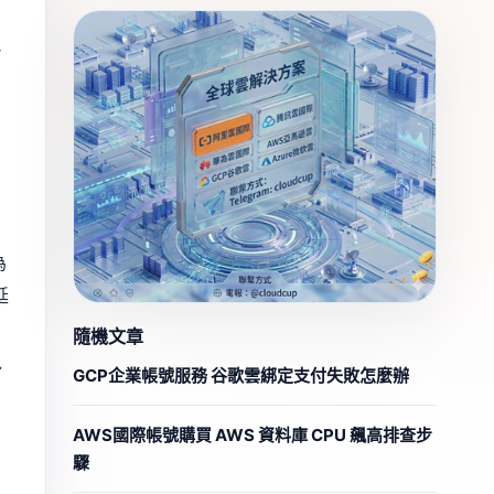
把
，
為
延
隨機文章
入
GCP企業帳號服務 谷歌雲綁定支付失敗怎麼辦
AWS國際帳號購買 AWS 資料庫 CPU 飆高排查步
驟