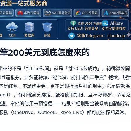
筆200美元到底怎麼來的
，跳出來的不是「加Line秒開」就是「付50元包成功」，彷彿微軟開
而且這張券，居然能轉讓、能代領、能掛閒魚二手賣？抱歉，現
元）不是紅包，不是代金券，更不是銀行帳戶裡的現金；它是微軟為
 Credit），有明確身分綁定、嚴格使用期限、且
不可轉移、不可兌
驗證、拿他的信用卡預授權——結果？輕則贈金被系統自動撤銷
（OneDrive、Outlook、Xbox Live）都可能被標記異常。