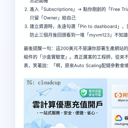
忘記關機
進入「Subscriptions」→ 點你剛創的「Free Tr
只留「Owner」給自己
建立資源時，永遠勾選「Pin to dashboard」，
防止三個月後回頭看到一堆「myvm123」不知
最後提醒一句：這200美元不是讓你部署生產網站的，而是讓
組件的「沙盒實驗室」。真正厲害的工程師，從來不問「
表，笑著說：「啊，原來Auto Scaling配錯參數