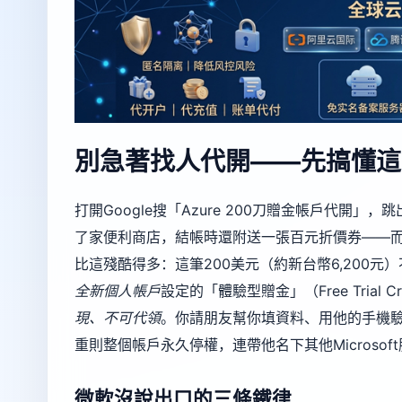
別急著找人代開——先搞懂這
打開Google搜「Azure 200刀贈金帳戶代開」
了家便利商店，結帳時還附送一張百元折價券——
比這殘酷得多：這筆200美元（約新台幣6,200
全新個人帳戶
設定的「體驗型贈金」（Free Trial
現、不可代領
。你請朋友幫你填資料、用他的手機
重則整個帳戶永久停權，連帶他名下其他Microsoft服務
微軟沒說出口的三條鐵律