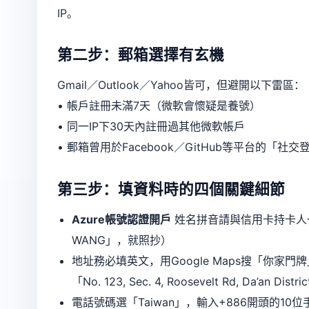
IP。
第二步：郵箱選擇有玄機
Gmail／Outlook／Yahoo皆可，但避開以下雷區：
• 帳戶註冊未滿7天（微軟會懷疑是養號）
• 同一IP下30天內註冊過其他微軟帳戶
• 郵箱曾用於Facebook／GitHub等平台的「
第三步：填資料時的四個關鍵細節
Azure帳號認證開戶
姓名拼音請與信用卡持卡人一
WANG」，就照抄）
地址務必填英文，用Google Maps搜「你家門牌」
「No. 123, Sec. 4, Roosevelt Rd, Da’an Distri
電話號碼選「Taiwan」，輸入+886開頭的1