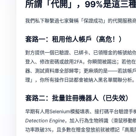
所謂「代開」，99%是這三
我們私下聯繫過七家聲稱「保證成功」的代開服務
套路一：租用他人帳戶（高危！）
對方提供一個已驗證、已綁卡、已領贈金的帳號給
登入、修改密碼或啟用2FA，你瞬間被踢出；若他
器、測試資料庫全部歸零；更麻煩的是——若該帳
理」，你所有操作日誌都會被納入黑名單關聯分析
套路二：批量註冊機器人（已失效）
早期有人用Selenium模擬填表、接打碼平台驗證手
Detection Engine
，加入行為生物辨識（滑鼠移動軌
功率跌破3%，且多數在贈金發放前就被標記「高風