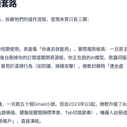
種套路
商，拆解他們的操作流程，發現本質只有三類：
你短期使用。表面看「你進去就能用」，實際風險極高：一旦原
在後台刪掉你的訂閱或關閉資源組，你正在跑的AI模型、爬蟲伺服
戶曾用於違規行為（如挖礦、掃碼攻擊），微軟封鎖時「連坐處
。
機，一天跑五十個Gmail小號。但自2023年Q3起，微軟升級了
B
跡熵值、鍵盤按鍵間隔標準差、Tab切換節奏），機器人註冊
險帳戶」，直接凍結。