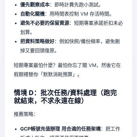
優先觀察成本
：即時計費先跑小測試。
自動化關機
：用時間表控制 VM 存活時間。
避免不必要的保留資源
：短期專案承諾折扣未必
划算。
把資料策略做好
：例如快照/備份頻率，避免刪
掉又要回頭復原。
短期專案最怕什麼？最怕你忘了關 VM，然後它在
假期裡替你「默默消耗預算」。
情境 D：批次任務/資料處理（跑完
就結束，不求永遠在線）
推薦策略：
GCP帳號充值辦理
用合適的任務架構
：把工作