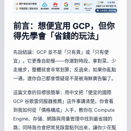
前言：想便宜用 GCP，但你
得先學會「省錢的玩法」
先說結論：GCP 並不是「只有貴」或「只有便
宜」。它更像自助餐——你選對時段、拿對菜、少
走幾步，整體就會非常划算；反過來，如果你亂點
一通，連你自己都會懷疑是不是被海鮮廣告騙了。
這篇文章的目標很簡單：用中文把「便宜的國際
GCP 谷歌雲伺服器推薦」這件事講清楚。你會看
到我如何從「價格構成」入手，教你在 Compute
Engine、存儲、網路與用量管理中找到最省錢的
路；同時我也會把常見踩雷點列出來，讓你少花冤