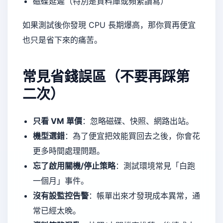
磁碟延遲（特別是資料庫或頻繁讀寫）
如果測試後你發現 CPU 長期爆高，那你買再便宜
也只是省下來的痛苦。
常見省錢誤區（不要再踩第
二次）
只看 VM 單價
：忽略磁碟、快照、網路出站。
機型選錯
：為了便宜把效能買回去之後，你會花
更多時間處理問題。
忘了啟用關機/停止策略
：測試環境常見「白跑
一個月」事件。
沒有設監控告警
：帳單出來才發現成本異常，通
常已經太晚。