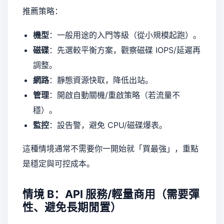
推薦策略：
機型
：一般用途的入門等級（從小規模起跑）。
磁碟
：先選較平衡方案，觀察磁碟 IOPS/延遲再
調整。
網路
：靜態資源快取，降低出站。
管理
：開啟自動關機/重啟策略（若流量不
穩）。
監控
：設告警，避免 CPU/磁碟爆表。
這種情境通常不需要你一開始就「買最強」，重點
是穩定與可控成本。
情境 B：API 服務/輕量商用（需要彈
性、避免長期閒置）