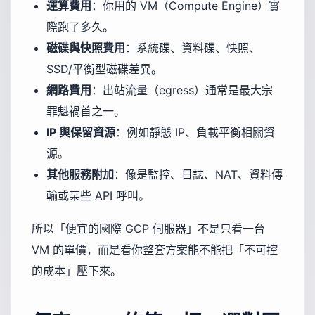
運算費用
：你用的 VM（Compute Engine）實
際跑了多久。
磁碟與快照費用
：系統碟、資料碟、快照、
SSD/平衡型磁碟差異。
網路費用
：出站流量（egress）通常是最大宗
罪魁禍首之一。
IP 與保留資源
：例如靜態 IP、負載平衡相關資
源。
其他服務附加
：像是監控、日誌、NAT、資料傳
輸或某些 API 呼叫。
所以「便宜的國際 GCP 伺服器」不是只看一台
VM 的單價，而是看你整套方案能不能把「不可控
的成本」壓下來。