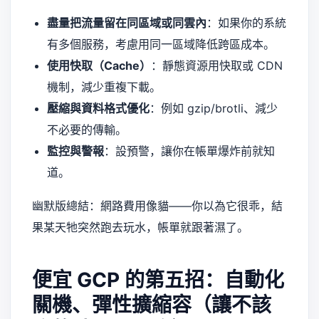
盡量把流量留在同區域或同雲內
：如果你的系統
有多個服務，考慮用同一區域降低跨區成本。
使用快取（Cache）
：靜態資源用快取或 CDN
機制，減少重複下載。
壓縮與資料格式優化
：例如 gzip/brotli、減少
不必要的傳輸。
監控與警報
：設預警，讓你在帳單爆炸前就知
道。
幽默版總結：網路費用像貓——你以為它很乖，結
果某天牠突然跑去玩水，帳單就跟著濕了。
便宜 GCP 的第五招：自動化
關機、彈性擴縮容（讓不該