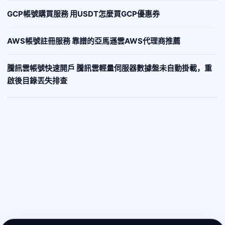
GCP帳號購買服務 用USDT怎麼買GCP優惠券
AWS帳號註冊服務 靠譜的亞馬遜雲AWS代理商推薦
騰訊雲帳號快速開戶 騰訊雲輕量伺服器數據盤未自動掛載，重
啟後目錄丟失排查