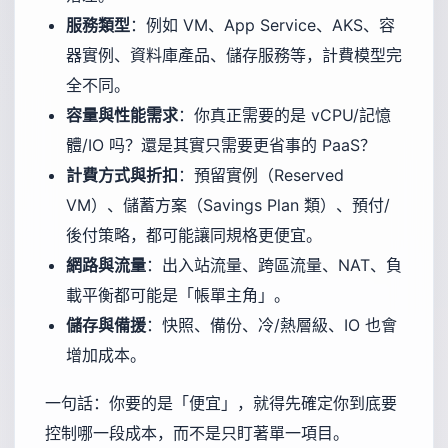
服務類型
：例如 VM、App Service、AKS、容
器實例、資料庫產品、儲存服務等，計費模型完
全不同。
容量與性能需求
：你真正需要的是 vCPU/記憶
體/IO 吗？還是其實只需要更省事的 PaaS？
計費方式與折扣
：預留實例（Reserved
VM）、儲蓄方案（Savings Plan 類）、預付/
後付策略，都可能讓同規格更便宜。
網路與流量
：出入站流量、跨區流量、NAT、負
載平衡都可能是「帳單主角」。
儲存與備援
：快照、備份、冷/熱層級、IO 也會
增加成本。
一句話：你要的是「便宜」，就得先確定你到底要
控制哪一段成本，而不是只盯著單一項目。