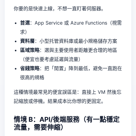
你要的是快速上線，不想一直盯著伺服器。
首選
：App Service 或 Azure Functions（視需
求）
資料層
：小型托管資料庫或最小規格儲存方案
區域策略
：選與主要使用者距離更合理的地區
（便宜也要考慮延遲與流量）
省錢策略
：把「閒置」降到最低，避免一直跑在
很高的規格
這種情境最常見的便宜誤區是：直接上 VM 然後忘
記縮放或停機。結果成本比你想的更固定。
情境 B：API/後端服務（有一點穩定
流量，需要伸縮）