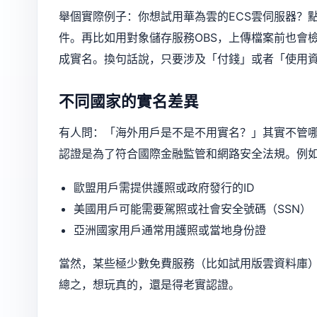
舉個實際例子：你想試用華為雲的ECS雲伺服器？
件。再比如用對象儲存服務OBS，上傳檔案前也會
成實名。換句話說，只要涉及「付錢」或者「使用
不同國家的實名差異
有人問：「海外用戶是不是不用實名？」其實不管
認證是為了符合國際金融監管和網路安全法規。例
歐盟用戶需提供護照或政府發行的ID
美國用戶可能需要駕照或社會安全號碼（SSN）
亞洲國家用戶通常用護照或當地身份證
當然，某些極少數免費服務（比如試用版雲資料庫
總之，想玩真的，還是得老實認證。