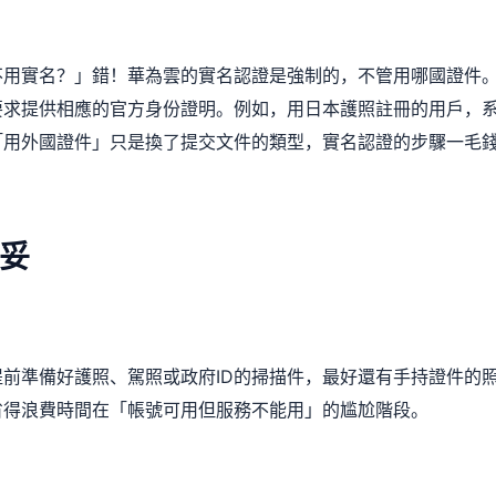
不用實名？」錯！華為雲的實名認證是強制的，不管用哪國證件
要求提供相應的官方身份證明。例如，用日本護照註冊的用戶，
「用外國證件」只是換了提交文件的類型，實名認證的步驟一毛
妥
前準備好護照、駕照或政府ID的掃描件，最好還有手持證件的
省得浪費時間在「帳號可用但服務不能用」的尴尬階段。