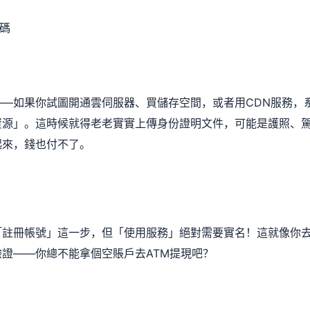
密碼
—如果你試圖開通雲伺服器、買儲存空間，或者用CDN服務，
資源」。這時候就得老老實實上傳身份證明文件，可能是護照、
起來，錢也付不了。
「註冊帳號」這一步，但「使用服務」絕對需要實名！這就像你
證——你總不能拿個空賬戶去ATM提現吧？