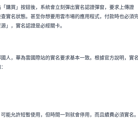
點「購買」按鈕後，系統會立刻彈出實名認證彈窗，要求上傳證
檢查實名狀態。甚至你想要用雲市場的應用程式，付款時也必須
資源」，實名認證是必經關卡。
哪國人，華為雲國際站的實名要求基本一致。根據官方說明，實
如：
）可能允許短暫使用，但時間一到就會停用，而且續費必須實名