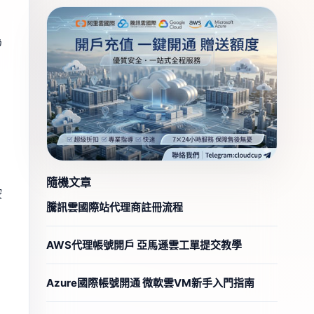
為
隨機文章
按
騰訊雲國際站代理商註冊流程
AWS代理帳號開戶 亞馬遜雲工單提交教學
Azure國際帳號開通 微軟雲VM新手入門指南