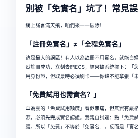
別被「免實名」坑了！常見誤
網上謠言滿天飛，咱們來一一破除！
「註冊免實名」≠「全程免實名」
這是最大的誤區！有人以為註冊不用實名，就能白
烈註冊成功，立刻去開ECS，結果被系統攔下：「
用身份證，但取票時必須刷卡——你總不能拿張「
「免費試用也需實名？」
華為雲的「免費試用額度」看似無痛，但其實有嚴格
源，必須先完成實名認證。我親自試過：點「免費
續。所以「免費」不等於「免實名」，反而是「實名