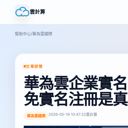
雲計算
幫助中心
/
華為雲國際
文章詳情
華為雲企業實名
免實名注冊是真
2026-05-19 10:47:22
雲計算
華為雲國際