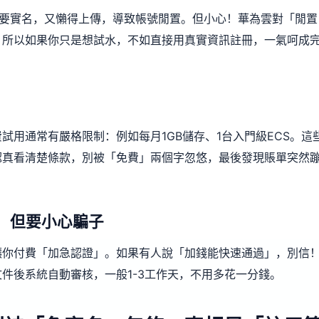
發現要實名，又懶得上傳，導致帳號閒置。但小心！華為雲對「閒置
。所以如果你只是想試水，不如直接用真實資訊註冊，一氣呵成
用通常有嚴格限制：例如每月1GB儲存、1台入門級ECS。這
認真看清楚條款，別被「免費」兩個字忽悠，最後發現賬單突然
，但要小心騙子
讓你付費「加急認證」。如果有人說「加錢能快速通過」，別信
件後系統自動審核，一般1-3工作天，不用多花一分錢。