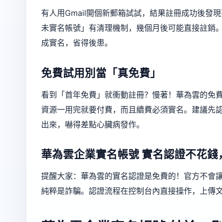
有人用Gmail開個新郵箱試試，結果註冊成功後
未實名帳號」有清理機制，幾個月後可能直接註銷
成實名，省得後患。
免費試用別當「真免費」
看到「首年免費」就衝動註冊？慢著！華為雲的免費試
資源一用完就要付費，而且續費必須實名。建議先
出來，嚇得差點心臟病發作。
華為雲企業實名帳號
實名認證不花錢
提醒大家：華為雲的實名認證是免費的！官方不會
純粹是詐騙。認證流程在控制台內直接操作，上傳文