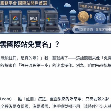
雲國際站免實名」？
名就能註冊，是真的嗎？」我一聽就樂了——這話聽起來像「免
的誤解來自「註冊流程第一步」的迷惑操作。別急，咱們先來拆
eicloud.com），點「註冊」按鈕，畫面果然乾淨簡單：只需要輸入郵
。全程沒要身份證、沒要護照，連手機號都不用！這時候不少人