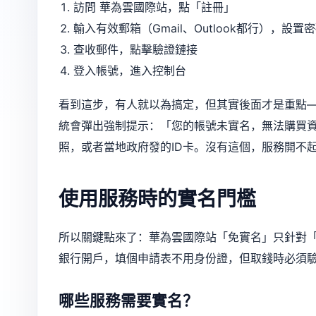
訪問
華為雲國際站
，點「註冊」
輸入有效郵箱（Gmail、Outlook都行），設置
查收郵件，點擊驗證鏈接
登入帳號，進入控制台
看到這步，有人就以為搞定，但其實後面才是重點—
統會彈出強制提示：「您的帳號未實名，無法購買
照，或者當地政府發的ID卡。沒有這個，服務開不
使用服務時的實名門檻
所以關鍵點來了：華為雲國際站「免實名」只針對
銀行開戶，填個申請表不用身份證，但取錢時必須驗
哪些服務需要實名？