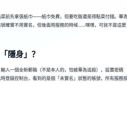
點菜前先拿張紙巾——紙巾免費，但要吃飯還是得點菜付錢。華
帳號確實不用實名，但後面用服務的時候……嘿嘿，可就不是這麼
「隱身」？
，輸入一個全新郵箱（不是本人的，怕被華為追殺），設置密碼
此時登錄控制台，看到的是個「未實名」狀態的帳號，所有服務