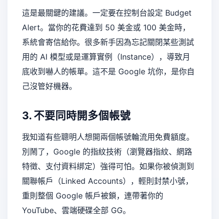
這是最關鍵的建議。一定要在控制台設定 Budget
Alert。當你的花費達到 50 美金或 100 美金時，
系統會寄信給你。很多新手因為忘記關閉某些測試
用的 AI 模型或是運算實例（Instance），導致月
底收到嚇人的帳單。這不是 Google 坑你，是你自
己沒管好機器。
3. 不要同時開多個帳號
我知道有些聰明人想開兩個帳號輪流用免費額度。
別鬧了，Google 的指紋技術（瀏覽器指紋、網路
特徵、支付資料綁定）強得可怕。如果你被偵測到
關聯帳戶（Linked Accounts），輕則封禁小號，
重則整個 Google 帳戶被鎖，連帶著你的
YouTube、雲端硬碟全部 GG。