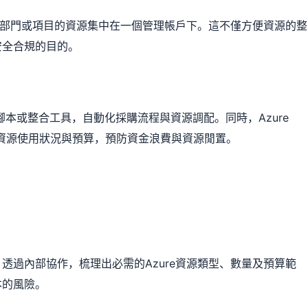
多個部門或項目的資源集中在一個管理帳戶下。這不僅方便資源的整
安全合規的目的。
過腳本或整合工具，自動化採購流程與資源調配。同時，Azure
以實時追蹤資源使用狀況與預算，預防資金浪費與資源閒置。
透過內部協作，梳理出必需的Azure資源類型、數量及預算範
本的風險。