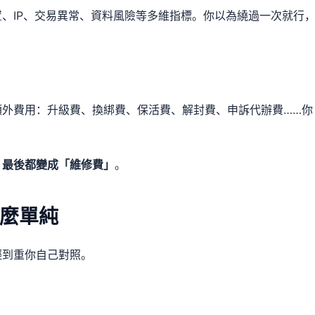
、IP、交易異常、資料風險等多維指標。你以為繞過一次就行
額外費用：升級費、換綁費、保活費、解封費、申訴代辦費……你
，最後都變成「維修費」
。
麼單純
輕到重你自己對照。