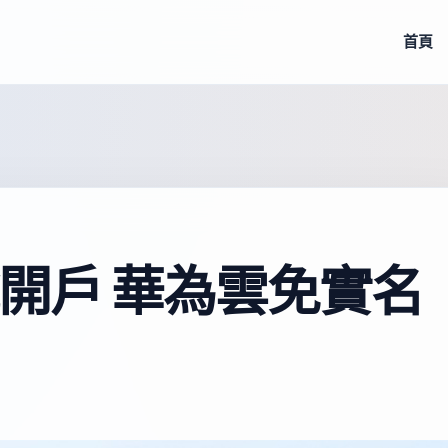
首頁
開戶 華為雲免實名