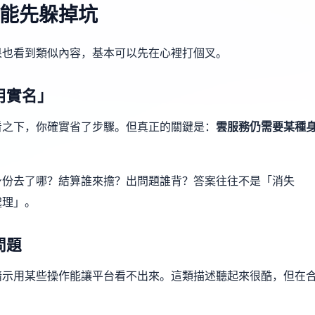
能先躲掉坑
果也看到類似內容，基本可以先在心裡打個叉。
用實名」
看之下，你確實省了步驟。但真正的關鍵是：
雲服務仍需要某種
身份去了哪？結算誰來擔？出問題誰背？答案往往不是「消失
處理」。
問題
暗示用某些操作能讓平台看不出來。這類描述聽起來很酷，但在