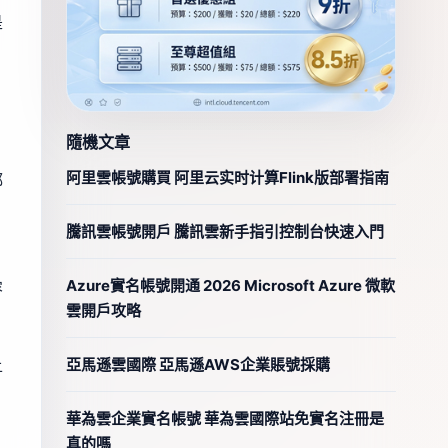
是
隨機文章
阿里雲帳號購買 阿里云实时计算Flink版部署指南
都
騰訊雲帳號開戶 騰訊雲新手指引控制台快速入門
、
Azure實名帳號開通 2026 Microsoft Azure 微軟
容
雲開戶攻略
亞馬遜雲國際 亞馬遜AWS企業賬號採購
上
華為雲企業實名帳號 華為雲國際站免實名注冊是
真的嗎