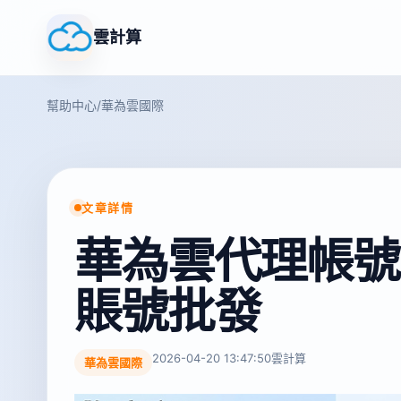
雲計算
幫助中心
/
華為雲國際
文章詳情
華為雲代理帳號
賬號批發
2026-04-20 13:47:50
雲計算
華為雲國際