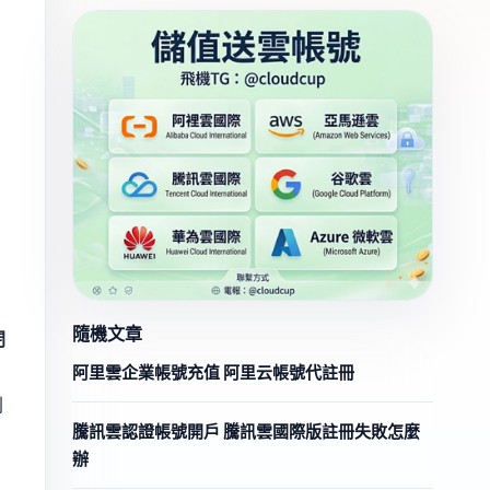
隨機文章
閉
阿里雲企業帳號充值 阿里云帳號代註冊
則
騰訊雲認證帳號開戶 騰訊雲國際版註冊失敗怎麼
辦