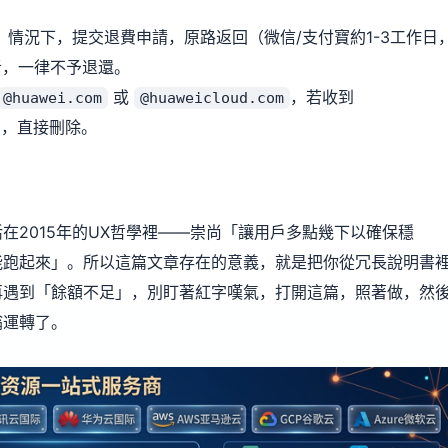
情況下，提交退費申請，原路返回（微信/支付寶約1-3工作日
者，一律不予退還。
或
，若收到
@huawei.com
@huaweicloud.com
，直接刪除。
在2015年的UX哲學裡——崇尚「讓用戶多點幾下以確保穩
能跑起來」。所以這篇文章存在的意義，就是把你從冗長說明書
再遇到「餘額不足」，別盯著紅字嘆氣，打開這篇，照著做，然
嗡運轉了。