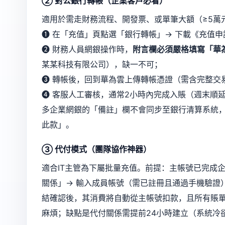
② 對公銀行轉帳（企業客戶必看）
適用於需走財務流程、開發票、或單筆大額（≥5萬
❶ 在「充值」頁點選「銀行轉帳」→ 下載《充值
❷ 財務人員網銀操作時，
附言欄必須嚴格填寫「華
某某科技有限公司），缺一不可；
❸ 轉帳後，回到華為雲上傳轉帳憑證（需含完整交
❹ 客服人工審核，通常2小時內完成入賬（週末順
多企業網銀的「備註」欄不會同步至銀行清算系統
此款」。
③ 代付模式（團隊協作神器）
適合IT主管為下屬批量充值。前提：主帳號已完成
關係」→ 輸入成員帳號（需已註冊且通過手機驗證）
結確認後，其消費將自動從主帳號扣款，且所有賬
麻煩；缺點是代付關係需提前24小時建立（系統冷