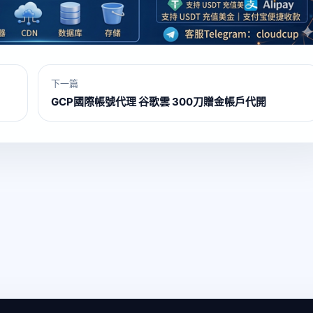
下一篇
GCP國際帳號代理 谷歌雲 300刀贈金帳戶代開