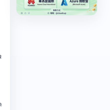
線
」
免