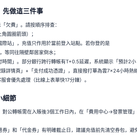
，先做這三件事
示「欠費」。請按順序排查：
右上角圓圈箭頭）；
國際站」，充值只作用於當前登入站點。若你登的是
，等同往隔壁鄰居家倒水；
時間」。部分銀行跨行轉帳有T+0.5延遲，系統顯示「預計2小
錄詳情頁」+「支付成功憑證」，直接撥打華為雲7×24小時熱
服會優先處理（比線上表單快17分鐘）。
小細節
；對公轉帳需在入賬後3個工作日內，在「費用中心→發票管理
惠券」和「代金券」有明確截止日，建議充值前先清空券包，避