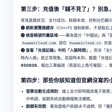
第三步：充值後「錢不見了」？別急
常見詭異狀況：支付成功，餘額未增，控制台仍顯
❶ 刷新瀏覽器緩存
（Ctrl+F5 強制刷新，不是點
❷ 檢查帳號所屬區域
——華為雲分「中國站」與「
卻在
充值
huaweicloud.com
huaweicloud.cn
❸ 查看「充值記錄」中的「入賬時間」
，而非「支付
時內入賬」是正常現象。若超時未到，截圖「充值記
950808
，報出工單編號（頁面右上角可複製），客
第四步：那些你該知道但官網沒寫的
發票自動生成規則
：線上支付即時開具電子普票
中申請，逾期系統自動歸檔無法補開。
餘額有效期
：華為雲帳戶餘額
永不過期
，但「優