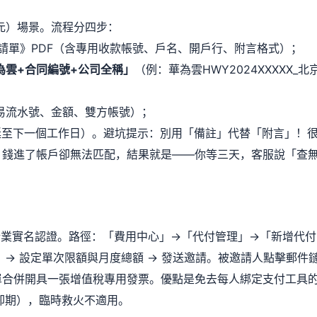
元）場景。流程分四步：
申請單》PDF（含專用收款帳號、戶名、開戶行、附言格式）；
為雲+合同編號+公司全稱」
（例：華為雲HWY2024XXXXX_北
易流水號、金額、雙方帳號）；
延至下一個工作日）。避坑提示：別用「備註」代替「附言」！
，錢進了帳戶卻無法匹配，結果就是——你等三天，客服說「查
企業實名認證。路徑：「費用中心」→「代付管理」→「新增代付
→ 設定單次限額與月度總額 → 發送邀請。被邀請人點擊郵件
單合併開具一張增值稅專用發票。優點是免去每人綁定支付工具
卻期），臨時救火不適用。