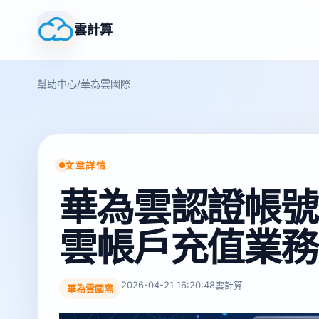
雲計算
幫助中心
/
華為雲國際
文章詳情
華為雲認證帳號
雲帳戶充值業務
2026-04-21 16:20:48
雲計算
華為雲國際