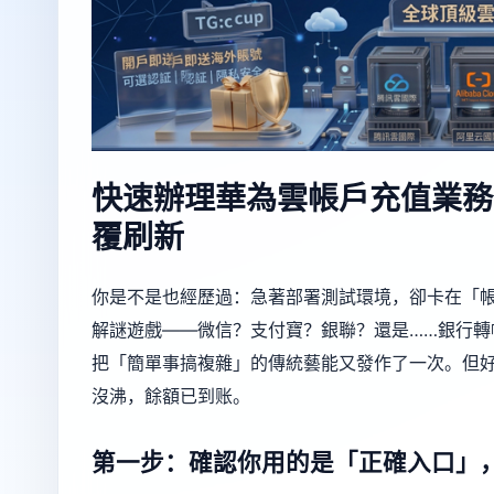
快速辦理華為雲帳戶充值業務
覆刷新
你是不是也經歷過：急著部署測試環境，卻卡在「
解謎遊戲——微信？支付寶？銀聯？還是……銀行
把「簡單事搞複雜」的傳統藝能又發作了一次。但
沒沸，餘額已到账。
第一步：確認你用的是「正確入口」