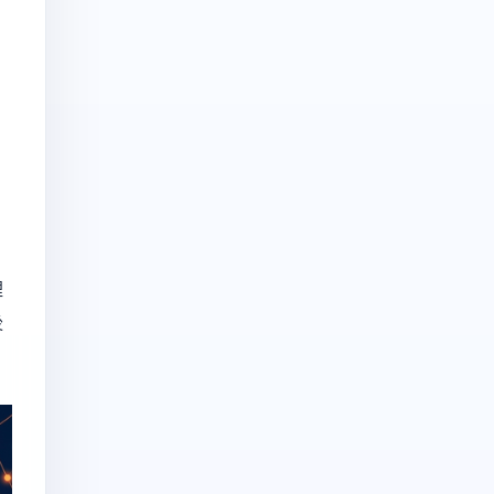
，
裡
後