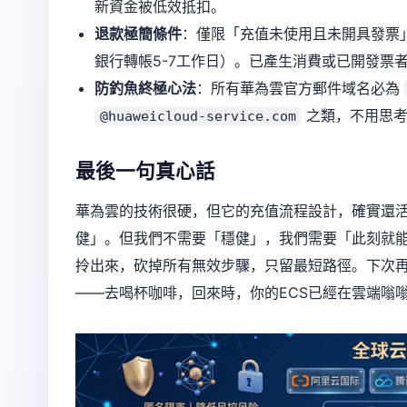
新資金被低效抵扣。
退款極簡條件
：僅限「充值未使用且未開具發票」
銀行轉帳5-7工作日）。已產生消費或已開發票
防釣魚終極心法
：所有華為雲官方郵件域名必為
之類，不用思考
@huaweicloud-service.com
最後一句真心話
華為雲的技術很硬，但它的充值流程設計，確實還活
健」。但我們不需要「穩健」，我們需要「此刻就
拎出來，砍掉所有無效步驟，只留最短路徑。下次
——去喝杯咖啡，回來時，你的ECS已經在雲端嗡