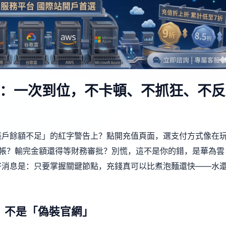
：一次到位，不卡頓、不抓狂、不反
帳戶餘額不足」的紅字警告上？點開充值頁面，選支付方式像在
轉帳？輸完金額還得等財務審批？別慌，這不是你的錯，是華為雲
好消息是：只要掌握關鍵節點，充錢真可以比煮泡麵還快——水
，不是「偽裝官網」