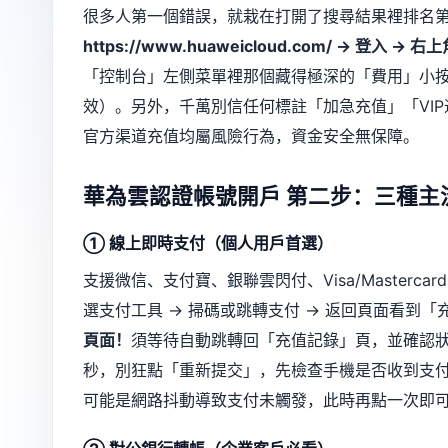
很多人第一個錯誤，就栽在打開了搜尋結果裡排名
https://www.huaweicloud.com/ → 
「控制台」左側菜單裡那個藏得極深的「費用」小
效）。另外，千萬別信任何標註「加急充值」「VI
官方渠道充值均屬風險行為，資金安全無保障。
華為雲認證帳號開戶
第二步：三種主
① 線上即時支付（個人用戶首選）
支援微信、支付寶、銀聯雲閃付、Visa/Master
選支付工具 → 掃碼或跳轉支付 → 返回頁面看到
頁面！
須等待自動跳轉回「充值記錄」頁，並確認狀
秒，別狂點「重新提交」，先檢查手機是否收到支
可能是網路抖動導致支付未觸發，此時再點一次即