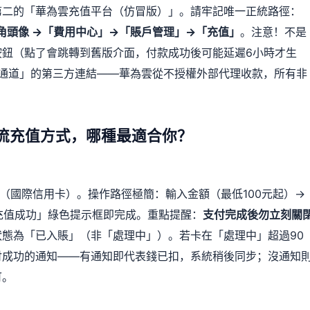
第二的「華為雲充值平台（仿冒版）」。請牢記唯一正統路徑：
登入 → 右上角頭像 →「費用中心」→「賬戶管理」→「充值」
。注意！不是
按鈕（點了會跳轉到舊版介面，付款成功後可能延遲6小時才生
P通道」的第三方連結——華為雲從不授權外部代理收款，所有非
流充值方式，哪種最適合你？
card（國際信用卡）。操作路徑極簡：輸入金額（最低100元起）→
「充值成功」綠色提示框即完成。重點提醒：
支付完成後勿立刻關
態為「已入賬」（非「處理中」）。若卡在「處理中」超過90
付成功的通知——有通知即代表錢已扣，系統稍後同步；沒通知
可。