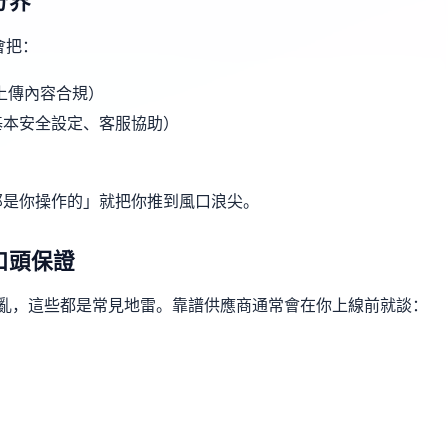
分界
會把：
上傳內容合規）
基本安全設定、客服協助）
那是你操作的」就把你推到風口浪尖。
口頭保證
混亂，這些都是常見地雷。靠譜供應商通常會在你上線前就談：