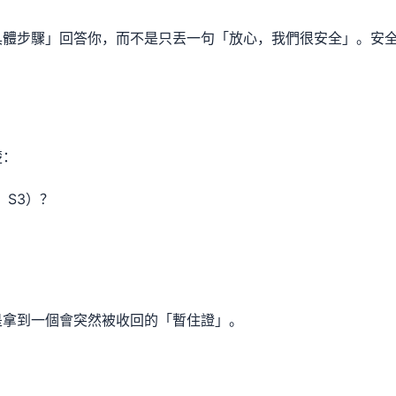
具體步驟」回答你，而不是只丟一句「放心，我們很安全」。安
楚：
、S3）？
是拿到一個會突然被收回的「暫住證」。