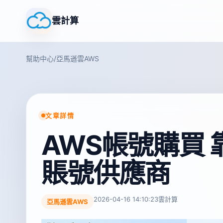
雲計算
幫助中心
/
亞馬遜雲AWS
文章詳情
AWS帳號購買
賬號供應商
2026-04-16 14:10:23
雲計算
亞馬遜雲AWS