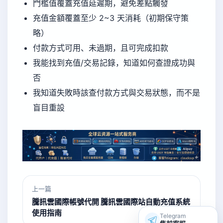
門檻值覆蓋充值延遲期，避免差點觸發
充值金額覆蓋至少 2~3 天消耗（初期保守策
略）
付款方式可用、未過期，且可完成扣款
我能找到充值/交易記錄，知道如何查證成功與
否
我知道失敗時該查付款方式與交易狀態，而不是
盲目重設
上一篇
騰訊雲國際帳號代開 騰訊雲國際站自動充值系統
使用指南
Telegram