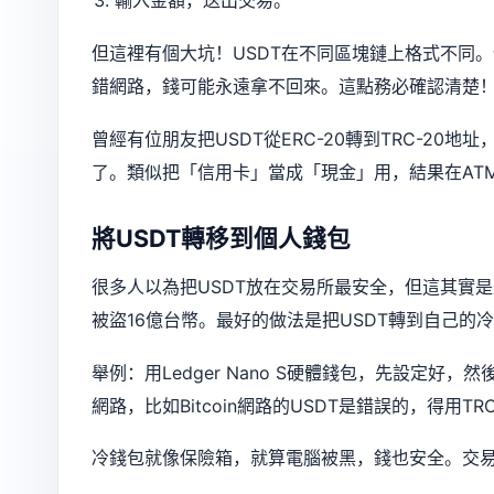
輸入金額，送出交易。
但這裡有個大坑！USDT在不同區塊鏈上格式不同。例如
錯網路，錢可能永遠拿不回來。這點務必確認清楚
曾經有位朋友把USDT從ERC-20轉到TRC-2
了。類似把「信用卡」當成「現金」用，結果在AT
將USDT轉移到個人錢包
很多人以為把USDT放在交易所最安全，但這其實是最
被盜16億台幣。最好的做法是把USDT轉到自己的
舉例：用Ledger Nano S硬體錢包，先設定好
網路，比如Bitcoin網路的USDT是錯誤的，得用TRC-
冷錢包就像保險箱，就算電腦被黑，錢也安全。交