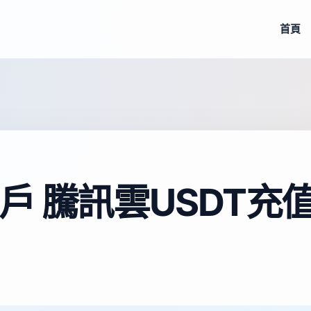
首頁
戶 騰訊雲USDT充