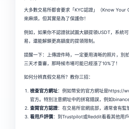
大多數交易所都會要求「KYC認證」（Know You
來麻煩，但其實是為了保護你！
例如，如果你不認證就試圖大額提領USDT，系統
易，還能解鎖更高額度的提領限制。
提醒一下：上傳證件時，一定要用清晰的照片，別
三天才重審，那時候市場可能已經漲了10%了！
如何分辨真假交易所？教你三招：
檢查官方網址
：例如幣安的官方網址是https://www
官方。特別注意網址中的拼寫錯誤，例如binance.c
查閱官方認證
：在交易所官網底部，通常會有監管
看用戶評價
：到Trustpilot或Reddit看看