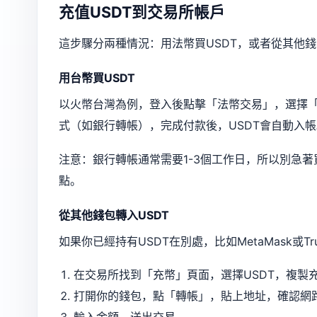
充值USDT到交易所帳戶
這步驟分兩種情況：用法幣買USDT，或者從其他錢
用台幣買USDT
以火幣台灣為例，登入後點擊「法幣交易」，選擇「
式（如銀行轉帳），完成付款後，USDT會自動入帳
注意：銀行轉帳通常需要1-3個工作日，所以別急
點。
從其他錢包轉入USDT
如果你已經持有USDT在別處，比如MetaMask或Tru
在交易所找到「充幣」頁面，選擇USDT，複製
打開你的錢包，點「轉帳」，貼上地址，確認網路（比