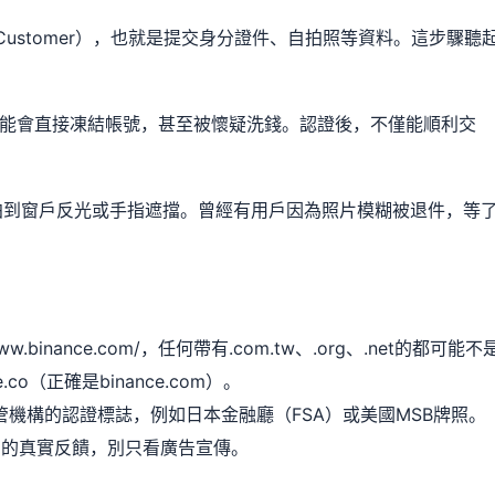
r Customer），也就是提交身分證件、自拍照等資料。這步驟聽
可能會直接凍結帳號，甚至被懷疑洗錢。認證後，不僅能順利交
拍到窗戶反光或手指遮擋。曾經有用戶因為照片模糊被退件，等
.binance.com/，任何帶有.com.tw、.org、.net的都可能不
o（正確是binance.com）。
機構的認證標誌，例如日本金融廳（FSA）或美國MSB牌照。
其他用戶的真實反饋，別只看廣告宣傳。