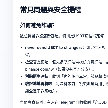
常見問題與安全提醒
如何避免詐騙？
數位貨幣詐騙滿街都是，特別是USDT這種穩定幣
never send USDT to strangers
：如果有人說
術。
檢查官方網址
：假交易所網站常模仿真實網站，記得核對
binance.com.tw（如果沒有官方分支）。
別點陌生連結
：收到「你的帳戶異常，請點擊這
驗證地址再轉帳
：每次轉帳前，複製地址時用手
錢全進了詐騙帳戶。
舉個真實案例：有人在Telegram群組收到「充