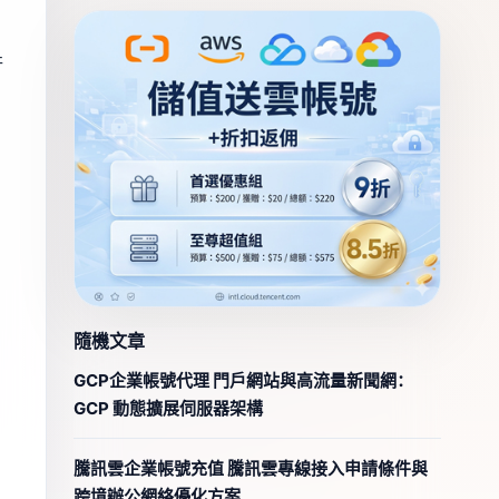
行
。
隨機文章
GCP企業帳號代理 門戶網站與高流量新聞網：
GCP 動態擴展伺服器架構
騰訊雲企業帳號充值 騰訊雲專線接入申請條件與
跨境辦公網絡優化方案