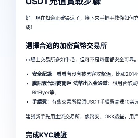
USDT充值實戰步驟
好，現在知道正確渠道了，接下來手把手教你如何充
成！
選擇合適的加密貨幣交易所
市場上交易所多如牛毛，但可不是每個都安全可靠
安全紀錄
：看看有沒有被黑客攻擊過，比如2014年
騰訊雲代理商開戶
法幣出入金通道
：想用台幣買
BitFlyer等。
手續費
：有些交易所提領USDT手續費高達10美
建議新手先用主流交易所，像幣安、OKX這些，用
完成KYC驗證