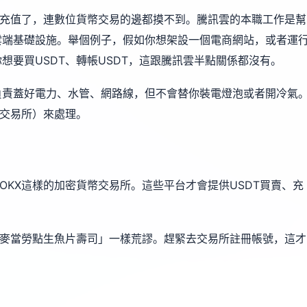
充值了，連數位貨幣交易的邊都摸不到。騰訊雲的本職工作是幫
雲端基礎設施。舉個例子，假如你想架設一個電商網站，或者運
想要買USDT、轉帳USDT，這跟騰訊雲半點關係都沒有。
負責蓋好電力、水管、網路線，但不會替你裝電燈泡或者開冷氣
（交易所）來處理。
OKX
這樣的加密貨幣交易所。這些平台才會提供USDT買賣、充
「麥當勞點生魚片壽司」一樣荒謬。趕緊去交易所註冊帳號，這才