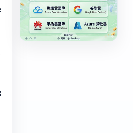
起
了
是