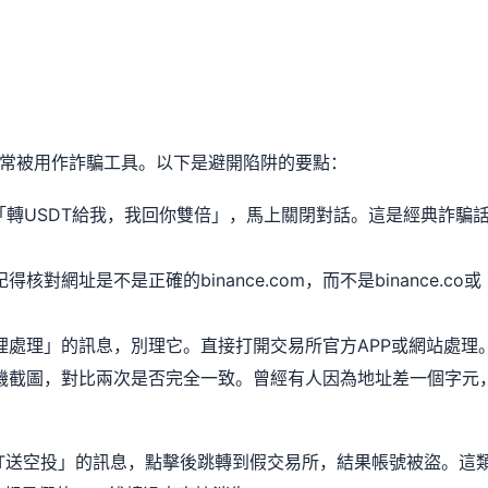
，常被用作詐騙工具。以下是避開陷阱的要點：
「轉USDT給我，我回你雙倍」，馬上關閉對話。這是經典詐騙
網址是不是正確的binance.com，而不是binance.co或
裡處理」的訊息，別理它。直接打開交易所官方APP或網站處理
機截圖，對比兩次是否完全一致。曾經有人因為地址差一個字元
USDT送空投」的訊息，點擊後跳轉到假交易所，結果帳號被盜。這