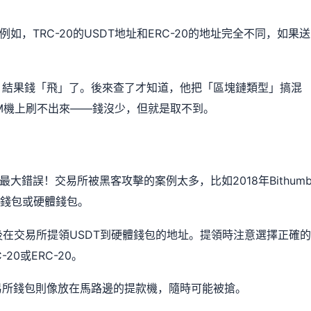
，TRC-20的USDT地址和ERC-20的地址完全不同，如果送
！
0地址，結果錢「飛」了。後來查了才知道，他把「區塊鏈類型」搞混
M機上刷不出來——錢沒少，但就是取不到。
大錯誤！交易所被黑客攻擊的案例太多，比如2018年Bithum
冷錢包或硬體錢包。
，然後在交易所提領USDT到硬體錢包的地址。提領時注意選擇正確的
20或ERC-20。
易所錢包則像放在馬路邊的提款機，隨時可能被搶。