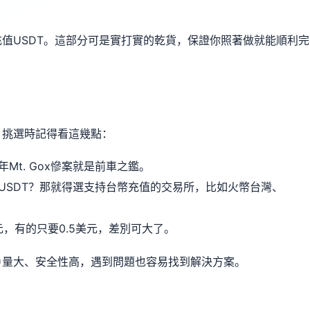
值USDT。這部分可是實打實的乾貨，保證你照著做就能順利完
。挑選時記得看這幾點：
Mt. Gox慘案就是前車之鑑。
USDT？那就得選支持台幣充值的交易所，比如火幣台灣、
元，有的只要0.5美元，差別可大了。
戶量大、安全性高，遇到問題也容易找到解決方案。