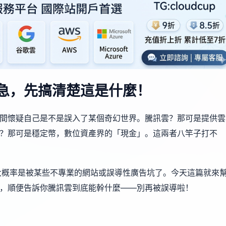
別急，先搞清楚這是什麼！
時間懷疑自己是不是誤入了某個奇幻世界。騰訊雲？那可是提供雲
T？那可是穩定幣，數位資產界的「現金」。這兩者八竿子打不
大概率是被某些不專業的網站或誤導性廣告坑了。今天這篇就來
程，順便告訴你騰訊雲到底能幹什麼——別再被誤導啦！