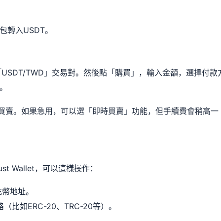
包轉入USDT。
USDT/TWD」交易對。然後點「購買」，輸入金額，選擇付款
。
著買賣。如果急用，可以選「即時買賣」功能，但手續費會稍高一
st Wallet，可以這樣操作：
充幣地址。
如ERC-20、TRC-20等）。