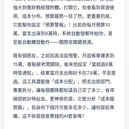
強大到像財務經理附體。打開它，你會看到資源使
用、成本分布、預算趨勢一目了然。更重要的是，
它能幫你設定「預算警報」！比如你每月預算10
萬，當支出達到8萬時，系統自動發郵件給你，甚
至能自動觸發動作——關閉非關鍵資源。
我有個朋友，之前因為沒設預警，月底帳單爆表到
15萬，差點被老闆開除。後來他設定「當超過8萬
時發通知」，結果當月支出剛好卡在7.9萬，平安度
過。這工具還能做「成本分配」，把支出按部門、
專案拆分，讓每個團隊都知道自己花了多少，省得
總部統計時扯皮。更神奇的是，它能分析「成本趨
勢圖」，告訴你下個月可能多花多少，讓你提前準
備。這不就是個會算錢的AI管家嗎？