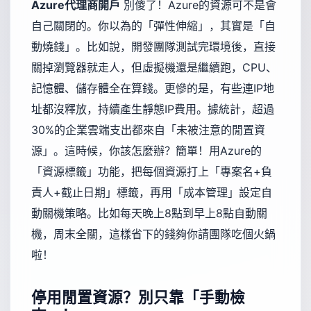
Azure代理商開戶
別傻了！Azure的資源可不是會
自己關閉的。你以為的「彈性伸縮」，其實是「自
動燒錢」。比如說，開發團隊測試完環境後，直接
關掉瀏覽器就走人，但虛擬機還是繼續跑，CPU、
記憶體、儲存體全在算錢。更慘的是，有些連IP地
址都沒釋放，持續產生靜態IP費用。據統計，超過
30%的企業雲端支出都來自「未被注意的閒置資
源」。這時候，你該怎麼辦？簡單！用Azure的
「資源標籤」功能，把每個資源打上「專案名+負
責人+截止日期」標籤，再用「成本管理」設定自
動關機策略。比如每天晚上8點到早上8點自動關
機，周末全關，這樣省下的錢夠你請團隊吃個火鍋
啦！
停用閒置資源？別只靠「手動檢