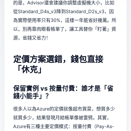
的是，Advisor還會建議你調整虛擬機大小，比如
從Standard_D4s_v3降到Standard_D2s_v3，因
為實際使用率只有30%，這樣一年能省好幾萬。所
以，別再靠肉眼看帳單了，讓工具替你「盯著」資
源，省錢又省力！
定價方案選錯，錢包直接
「休克」
保留實例 vs 按量付費：誰才是「省
錢小能手」？
很多人以為Azure的定價就像超市買菜，想買多少
就買多少，結果發現月結帳單像被雷劈。其實，
Azure有三種主要定價模式：按量付費（Pay-As-