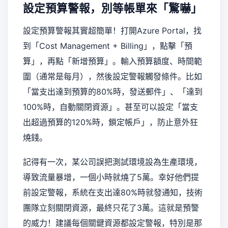
設定預算警報，別等帳單來「驚嚇」
設定預算警報其實超簡單！打開Azure Portal，找
到「Cost Management + Billing」，點擊「預
算」，再點「新增預算」。輸入預算額度、時間範
圍（通常是每月），然後設定警報觸發條件。比如
「當支出達到預算的80%時，發送郵件」、「達到
100%時，自動關閉資源」。甚至可以設定「當支
出超過預算的120%時，鎖定帳戶」，防止意外狂
燒錢。
記得有一次，某公司誤把測試環境設為生產環境，
導致流量暴增，一個小時就燒了5萬。幸好他們提
前設定警報，系統在支出達80%時就發通知，技術
團隊立刻關閉資源，最終只花了3萬。這就是預警
的威力！建議每個關鍵資源都設定警報，特別是那