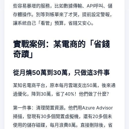
些容易暴增的服務，比如數據傳輸、API呼叫、儲
存體操作。別等到帳單來了才哭，提前設定警報，
讓系統自己「看管」預算，省錢又安心。
實戰案例：某電商的「省錢
奇蹟」
從月燒50萬到30萬，只做這3件事
某知名電商平台，原本每月雲端支出50萬，後來通
過優化，降到30萬，省了40%！他們做了什麼？
第一件事：清理閒置資源。他們用Azure Advisor
掃描，發現有30多個閒置虛擬機，還有20多個未
使用的儲存磁碟，每月浪費8萬。直接刪除後，省