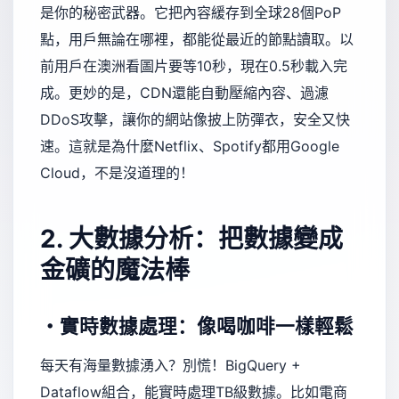
是你的秘密武器。它把內容緩存到全球28個PoP
點，用戶無論在哪裡，都能從最近的節點讀取。以
前用戶在澳洲看圖片要等10秒，現在0.5秒載入完
成。更妙的是，CDN還能自動壓縮內容、過濾
DDoS攻擊，讓你的網站像披上防彈衣，安全又快
速。這就是為什麼Netflix、Spotify都用Google
Cloud，不是沒道理的！
2. 大數據分析：把數據變成
金礦的魔法棒
・實時數據處理：像喝咖啡一樣輕鬆
每天有海量數據湧入？別慌！BigQuery +
Dataflow組合，能實時處理TB級數據。比如電商