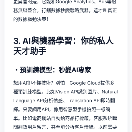
更厲害的是，它能和Google Analytics、Ads等服
務無縫整合，行銷數據秒變戰略武器，這才叫真正
的數據驅動決策！
3. AI與機器學習：你的私人
天才助手
・預訓練模型：秒變AI專家
想用AI卻不懂技術？別怕！Google Cloud提供多
種預訓練模型，比如Vision API識別圖片、Natural
Language API分析情感、Translation API即時翻
譯。只要調用API，像用智慧型手機拍照一樣簡
單。比如電商網站自動給商品打標籤，客服系統瞬
間翻譯用戶留言，甚至能分析客戶情緒。以前需要