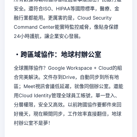
安全。還符合ISO、HIPAA等國際標準，醫療、金
融行業都能用。更厲害的是，Cloud Security
Command Center能實時監控威脅，像貼身保鏢
24小時護航，讓企業安心發展。
・跨區域協作：地球村辦公室
全球團隊協作？Google Workspace + Cloud的組
合完美解決。文件存到Drive，自動同步到所有地
區；Meet視訊會議低延遲，就像同個辦公室。還能
用Cloud Identity管理全球員工帳號，單一登入、
分層權限，安全又高效。以前跨國協作要郵件來回
好幾天，現在瞬間同步，工作效率直接翻倍，地球
村辦公室不是夢！