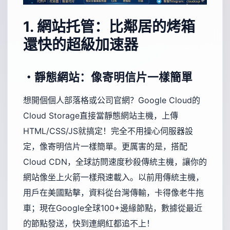
1. 網站托管：比鄰居的烤箱
還快的超級加速器
・靜態網站：像寄明信片一樣簡單
想開個個人部落格或公司官網？Google Cloud的
Cloud Storage直接當靜態網站主機，上傳
HTML/CSS/JS就搞定！完全不用操心伺服器設
定，像寄明信片一樣簡單。更厲害的是，搭配
Cloud CDN，全球訪問速度秒殺傳統主機，讓你的
網站像坐上火箭一樣飛速載入。以前用傳統主機，
用戶在美國點擊，資料從台灣傳輸，卡得像老牛拖
車；現在Google全球100+邊緣節點，數據從最近
的節點發送，快到連網紅都追不上！