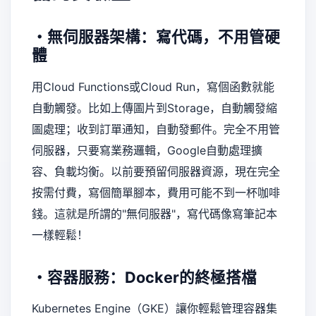
・無伺服器架構：寫代碼，不用管硬
體
用Cloud Functions或Cloud Run，寫個函數就能
自動觸發。比如上傳圖片到Storage，自動觸發縮
圖處理；收到訂單通知，自動發郵件。完全不用管
伺服器，只要寫業務邏輯，Google自動處理擴
容、負載均衡。以前要預留伺服器資源，現在完全
按需付費，寫個簡單腳本，費用可能不到一杯咖啡
錢。這就是所謂的"無伺服器"，寫代碼像寫筆記本
一樣輕鬆！
・容器服務：Docker的終極搭檔
Kubernetes Engine（GKE）讓你輕鬆管理容器集