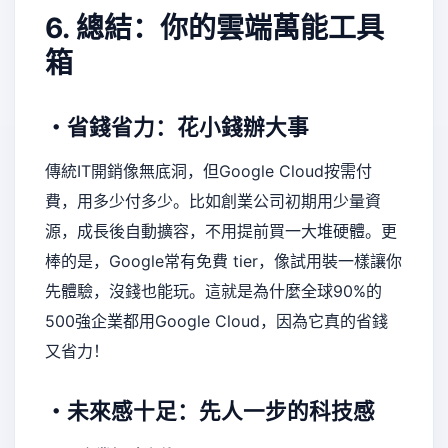
6. 總結：你的雲端萬能工具
箱
・省錢省力：花小錢辦大事
傳統IT開銷像無底洞，但Google Cloud按需付
費，用多少付多少。比如創業公司初期用少量資
源，成長後自動擴容，不用提前買一大堆硬體。更
棒的是，Google常有免費 tier，像試用裝一樣讓你
先體驗，沒錢也能玩。這就是為什麼全球90%的
500強企業都用Google Cloud，因為它真的省錢
又省力！
・未來感十足：先人一步的科技感