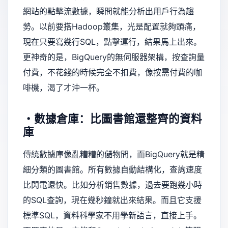
網站的點擊流數據，瞬間就能分析出用戶行為趨
勢。以前要搭Hadoop叢集，光是配置就夠頭痛，
現在只要寫幾行SQL，點擊運行，結果馬上出來。
更神奇的是，BigQuery的無伺服器架構，按查詢量
付費，不花錢的時候完全不扣費，像按需付費的咖
啡機，渴了才沖一杯。
・數據倉庫：比圖書館還整齊的資料
庫
傳統數據庫像亂糟糟的儲物間，而BigQuery就是精
細分類的圖書館。所有數據自動結構化，查詢速度
比閃電還快。比如分析銷售數據，過去要跑幾小時
的SQL查詢，現在幾秒鐘就出來結果。而且它支援
標準SQL，資料科學家不用學新語言，直接上手。