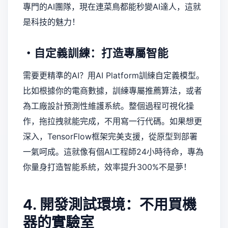
專門的AI團隊，現在連菜鳥都能秒變AI達人，這就
是科技的魅力！
・自定義訓練：打造專屬智能
需要更精準的AI？用AI Platform訓練自定義模型。
比如根據你的電商數據，訓練專屬推薦算法，或者
為工廠設計預測性維護系統。整個過程可視化操
作，拖拉拽就能完成，不用寫一行代碼。如果想更
深入，TensorFlow框架完美支援，從原型到部署
一氣呵成。這就像有個AI工程師24小時待命，專為
你量身打造智能系統，效率提升300%不是夢！
4. 開發測試環境：不用買機
器的實驗室