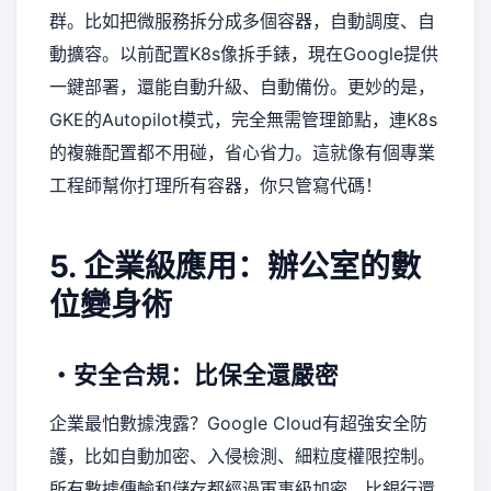
群。比如把微服務拆分成多個容器，自動調度、自
動擴容。以前配置K8s像拆手錶，現在Google提供
一鍵部署，還能自動升級、自動備份。更妙的是，
GKE的Autopilot模式，完全無需管理節點，連K8s
的複雜配置都不用碰，省心省力。這就像有個專業
工程師幫你打理所有容器，你只管寫代碼！
5. 企業級應用：辦公室的數
位變身術
・安全合規：比保全還嚴密
企業最怕數據洩露？Google Cloud有超強安全防
護，比如自動加密、入侵檢測、細粒度權限控制。
所有數據傳輸和儲存都經過軍事級加密，比銀行還