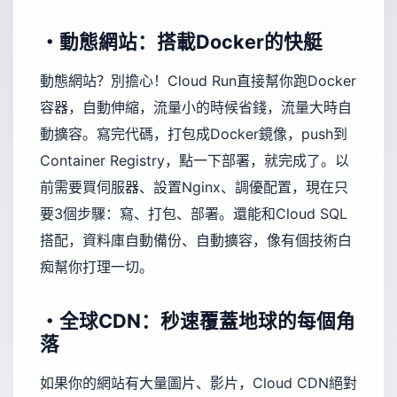
・動態網站：搭載Docker的快艇
動態網站？別擔心！Cloud Run直接幫你跑Docker
容器，自動伸縮，流量小的時候省錢，流量大時自
動擴容。寫完代碼，打包成Docker鏡像，push到
Container Registry，點一下部署，就完成了。以
前需要買伺服器、設置Nginx、調優配置，現在只
要3個步驟：寫、打包、部署。還能和Cloud SQL
搭配，資料庫自動備份、自動擴容，像有個技術白
痴幫你打理一切。
・全球CDN：秒速覆蓋地球的每個角
落
如果你的網站有大量圖片、影片，Cloud CDN絕對