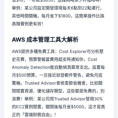
舉例：某公司設定開發環境每天6點到22點運行，
其他時間關機，每月省下$1800，這簡單操作比換
高階實例更有效！
AWS 成本管理工具大解析
AWS提供多種免費工具：Cost Explorer可分析歷
史花費，預算警報當費用超支時通知你，Cost
Anomaly Detection能自動偵測異常支出。設置每
月$500預算，一旦接近就發郵件警告，避免月底
驚嚇。Trusted Advisor會檢查節省機會，比如關
閉閒置資源、優化儲存類型，這些都是免費的，別
浪費！舉例：某公司用Trusted Advisor發現30%
的EC2實例閒置，關閉後每月省$5000，這才是真
正的「雲端財務自由」！