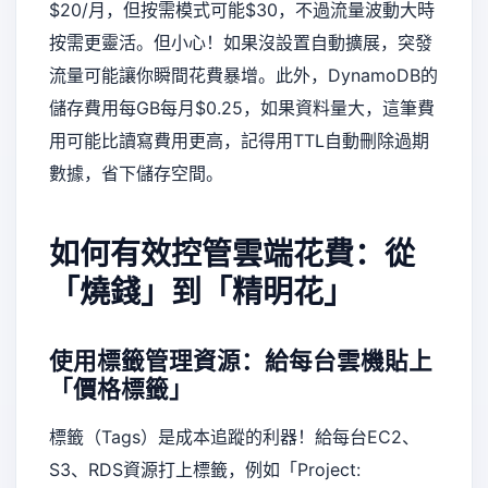
$20/月，但按需模式可能$30，不過流量波動大時
按需更靈活。但小心！如果沒設置自動擴展，突發
流量可能讓你瞬間花費暴增。此外，DynamoDB的
儲存費用每GB每月$0.25，如果資料量大，這筆費
用可能比讀寫費用更高，記得用TTL自動刪除過期
數據，省下儲存空間。
如何有效控管雲端花費：從
「燒錢」到「精明花」
使用標籤管理資源：給每台雲機貼上
「價格標籤」
標籤（Tags）是成本追蹤的利器！給每台EC2、
S3、RDS資源打上標籤，例如「Project: