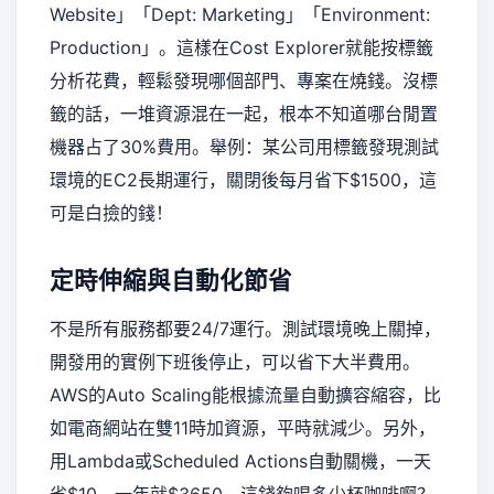
Website」「Dept: Marketing」「Environment:
Production」。這樣在Cost Explorer就能按標籤
分析花費，輕鬆發現哪個部門、專案在燒錢。沒標
籤的話，一堆資源混在一起，根本不知道哪台閒置
機器占了30%費用。舉例：某公司用標籤發現測試
環境的EC2長期運行，關閉後每月省下$1500，這
可是白撿的錢！
定時伸縮與自動化節省
不是所有服務都要24/7運行。測試環境晚上關掉，
開發用的實例下班後停止，可以省下大半費用。
AWS的Auto Scaling能根據流量自動擴容縮容，比
如電商網站在雙11時加資源，平時就減少。另外，
用Lambda或Scheduled Actions自動關機，一天
省$10，一年就$3650，這錢夠喝多少杯咖啡啊？