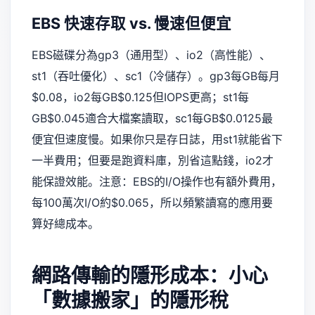
EBS 快速存取 vs. 慢速但便宜
EBS磁碟分為gp3（通用型）、io2（高性能）、
st1（吞吐優化）、sc1（冷儲存）。gp3每GB每月
$0.08，io2每GB$0.125但IOPS更高；st1每
GB$0.045適合大檔案讀取，sc1每GB$0.0125最
便宜但速度慢。如果你只是存日誌，用st1就能省下
一半費用；但要是跑資料庫，別省這點錢，io2才
能保證效能。注意：EBS的I/O操作也有額外費用，
每100萬次I/O約$0.065，所以頻繁讀寫的應用要
算好總成本。
網路傳輸的隱形成本：小心
「數據搬家」的隱形稅