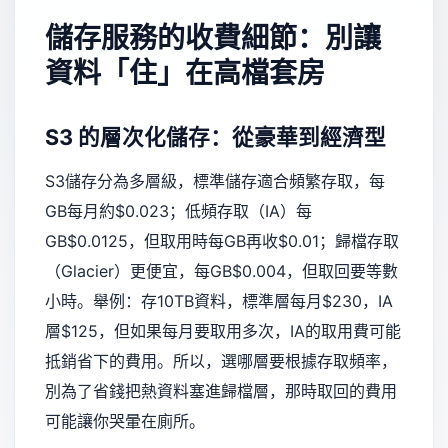
儲存服務的收費細節：別讓
資料「住」在高檔套房
S3 的層次化儲存：從豪華到經濟型
S3儲存分為多層級，標準儲存適合頻繁存取，每
GB每月約$0.023；低頻存取（IA）每
GB$0.0125，但取用時每GB再收$0.01；歸檔存取
（Glacier）更便宜，每GB$0.004，但取回要等數
小時。舉例：存10TB資料，標準層每月$230，IA
層$125，但如果每月要取用多次，IA的取用費可能
抵銷省下的費用。所以，選哪層要根據存取頻率，
別為了省錢把熱資料塞進歸檔層，那時取回的費用
可能讓你哭暈在廁所。