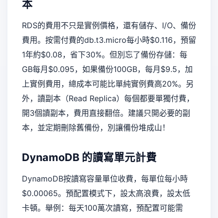
本
RDS的費用不只是實例價格，還有儲存、I/O、備份
費用。按需付費的db.t3.micro每小時$0.116，預留
1年約$0.08，省下30%。但別忘了備份存儲：每
GB每月$0.095，如果備份100GB，每月$9.5，加
上實例費用，總成本可能比單純實例費高20%。另
外，讀副本（Read Replica）每個都要單獨付費，
開3個讀副本，費用直接翻倍。建議只開必要的副
本，並定期刪除舊備份，別讓備份堆成山！
DynamoDB 的讀寫單元計費
DynamoDB按讀寫容量單位收費，每單位每小時
$0.00065。預配置模式下，設太高浪費，設太低
卡頓。舉例：每天100萬次讀寫，預配置可能需