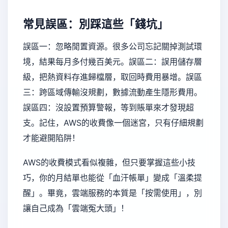
常見誤區：別踩這些「錢坑」
誤區一：忽略閒置資源。很多公司忘記關掉測試環
境，結果每月多付幾百美元。誤區二：誤用儲存層
級，把熱資料存進歸檔層，取回時費用暴增。誤區
三：跨區域傳輸沒規劃，數據流動產生隱形費用。
誤區四：沒設置預算警報，等到賬單來才發現超
支。記住，AWS的收費像一個迷宮，只有仔細規劃
才能避開陷阱！
AWS的收費模式看似複雜，但只要掌握這些小技
巧，你的月結單也能從「血汗帳單」變成「溫柔提
醒」。畢竟，雲端服務的本質是「按需使用」，別
讓自己成為「雲端冤大頭」！