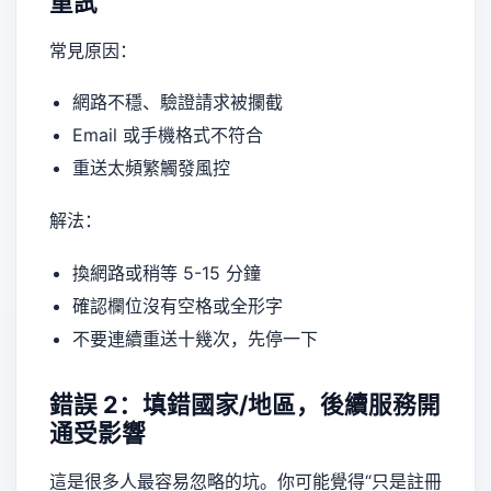
重試”
常見原因：
網路不穩、驗證請求被攔截
Email 或手機格式不符合
重送太頻繁觸發風控
解法：
換網路或稍等 5-15 分鐘
確認欄位沒有空格或全形字
不要連續重送十幾次，先停一下
錯誤 2：填錯國家/地區，後續服務開
通受影響
這是很多人最容易忽略的坑。你可能覺得“只是註冊