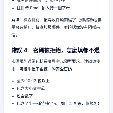
域名信任問題（少見但存在）
註冊時 Email 輸入錯一個字母
解法：檢查拼寫、搜尋收件箱關鍵字（如驗證碼/雲
平台名稱）、檢查垃圾郵件，並確認你沒有阻擋來
信。
錯誤 4：密碼被拒絕，怎麼填都不過
密碼規則通常包括長度與字元類型要求。建議你使
用「可複用但不重複」的安全密碼：
至少 10-12 位以上
包含大小寫字母
包含數字
包含至少一種特殊字元（如 ! @ # 等，依規則）