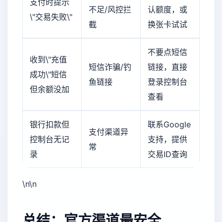
支付时提示
不足/风控拦
认额度，或
\"交易失败\"
截
换张卡试试
不要点短信
收到\"充值
短信诈骗/钓
链接，直接
成功\"短信
鱼链接
登录控制台
但余额没加
查看
银行扣款但
联系Google
支付渠道异
控制台无记
支持，提供
常
录
交易ID查询
\n\n
总结：官方渠道最安全