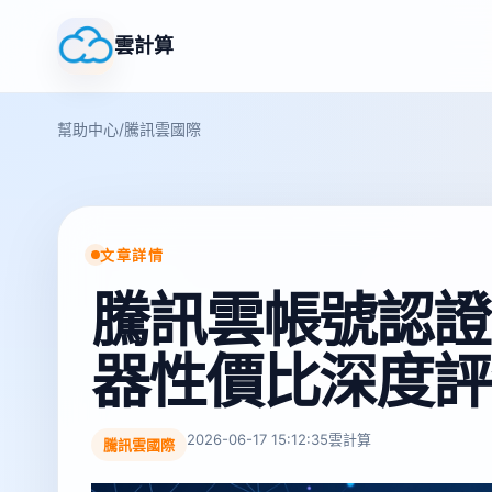
雲計算
幫助中心
/
騰訊雲國際
文章詳情
騰訊雲帳號認證
器性價比深度評
2026-06-17 15:12:35
雲計算
騰訊雲國際