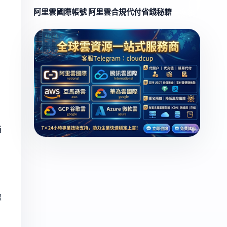
阿里雲國際帳號 阿里雲合規代付省錢秘籍
損
體