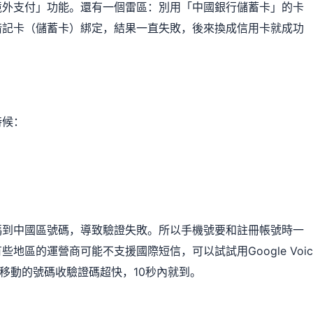
境外支付」功能。還有一個雷區：別用「中國銀行儲蓄卡」的卡
借記卡（儲蓄卡）綁定，結果一直失敗，後來換成信用卡就成功
時候：
）
碼到中國區號碼，導致驗證失敗。所以手機號要和註冊帳號時一
區的運營商可能不支援國際短信，可以試試用Google Voic
國移動的號碼收驗證碼超快，10秒內就到。