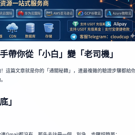
手帶你從「小白」變「老司機」
怕！這篇文章就是你的「通關秘籍」，連最複雜的驗證步驟都給
功。
底」
連Gmail都沒有，那先去註冊一個。別急，步驟超簡單：