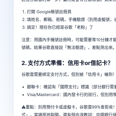
打開
Google帳號註冊頁
填姓名、郵箱、密碼，手機驗證（別用虛擬號，
搞定！現在你已經是谷歌「老粉」了
注意：用國內手機號註冊時，可能需要等10分鐘才
號碼，結果谷歌直接說「無法驗證」，差點哭出來
2. 支付方式準備：信用卡or借記卡？
谷歌雲需要綁定支付方式，但別被「信用卡」嚇到
銀聯卡：確認有「國際支付」標識（部分銀行需
Visa/Mastercard：國內發卡行的就行，但別
⚠️重點：別用預付卡或虛擬卡，谷歌雲99%會拒
式」，當場原地裂開。還有個血淚教訓：中國銀行