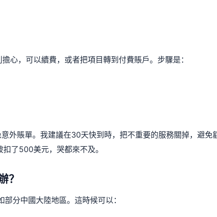
但別擔心，可以續費，或者把項目轉到付費賬戶。步驟是：
意外賬單。我建議在30天快到時，把不重要的服務關掉，避免
被扣了500美元，哭都來不及。
辦？
如部分中國大陸地區。這時候可以：