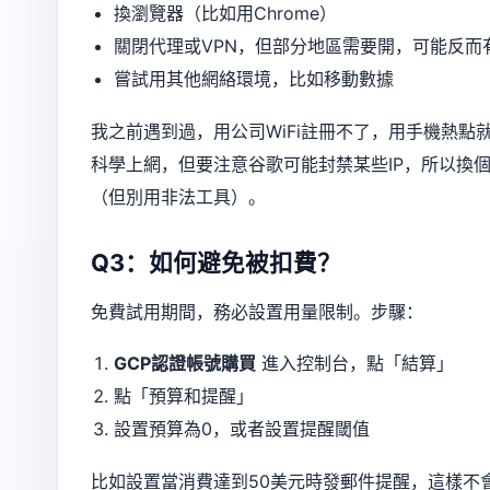
換瀏覽器（比如用Chrome）
關閉代理或VPN，但部分地區需要開，可能反而
嘗試用其他網絡環境，比如移動數據
我之前遇到過，用公司WiFi註冊不了，用手機熱點
科學上網，但要注意谷歌可能封禁某些IP，所以換
（但別用非法工具）。
Q3：如何避免被扣費？
免費試用期間，務必設置用量限制。步驟：
GCP認證帳號購買
進入控制台，點「結算」
點「預算和提醒」
設置預算為0，或者設置提醒閾值
比如設置當消費達到50美元時發郵件提醒，這樣不