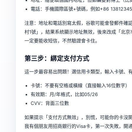
地址：隨便填個國內地址，但郵編要對得上（比如北
電話：手機國際區號+號碼，例如+86 13812345
注意：地址和電話別寫太假，谷歌可能會發郵件確
村1號」，結果系統顯示地址無效，後來改成「北京
一定要能收短信，不然驗證會卡住。
第三步：綁定支付方式
這一步最容易出問題！選信用卡類型，輸入卡號、有
卡號：不要有空格或橫線（直接輸入16位數字）
有效期：月/年格式，比如05/26
CVV：背面三位數
如果提示「支付方式無效」，別慌，可能你的卡沒
我有個朋友用招商銀行的Visa卡，第一次失敗，