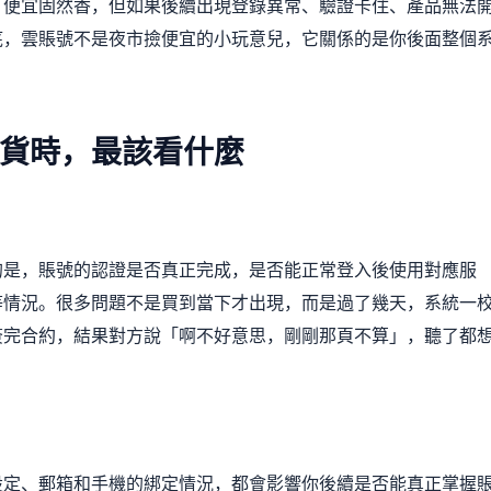
。便宜固然香，但如果後續出現登錄異常、驗證卡住、產品無法
底，雲賬號不是夜市撿便宜的小玩意兒，它關係的是你後面整個
貨時，最該看什麼
的是，賬號的認證是否真正完成，是否能正常登入後使用對應服
等情況。很多問題不是買到當下才出現，而是過了幾天，系統一
簽完合約，結果對方說「啊不好意思，剛剛那頁不算」，聽了都
設定、郵箱和手機的綁定情況，都會影響你後續是否能真正掌握