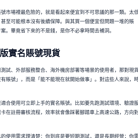
賬號市場裡最危險的，就是看起來便宜到不可思議的那一類。太
，甚至可能根本沒有後續保障。與其買一個便宜但問題一堆的賬
方案。畢竟省下來的不是錢，是你不必拿時間去補洞。
版實名賬號現貨
用測試、外部服務整合、海外機房部署等場景的使用者，那對現
沒有賬號」，而是「能不能現在就開始做事」。對這些人來說，
很適合使用可立即上手的實名賬號。比如要先跑測試環境、驗證
還卡在註冊審核流程，效率就會像踩著腳踏車上高速公路，方向
己的使用需求理清楚：你到底是要短期測試，還是長期經營；你