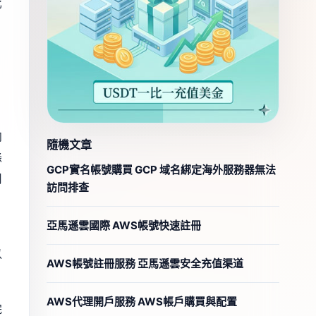
比
向
隨機文章
條
GCP實名帳號購買 GCP 域名綁定海外服務器無法
用
訪問排查
亞馬遜雲國際 AWS帳號快速註冊
。
以
AWS帳號註冊服務 亞馬遜雲安全充值渠道
AWS代理開戶服務 AWS帳戶購買與配置
完