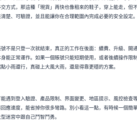
移交方式，那這種「現貨」再快也像租來的鞋子，穿上能走，但
該清楚、可驗證，並且能讓你在合理範圍內完成必要的安全設定
帳號不是只登一次就結束，真正的工作在後面：續費、升級、開
本身能正常運作。如果一個賬號只能短期使用，或者後續操作限
擋點小雨還行，真碰上大風大雨，還是得靠更穩的方案。
可能遇到登入驗證、產品限制、界面變更、地區提示、風控檢查
與回應速度，能省掉你很多彎路。別小看這一點，有時候一個簡
大型迷宮中跟自己鬥智鬥勇。