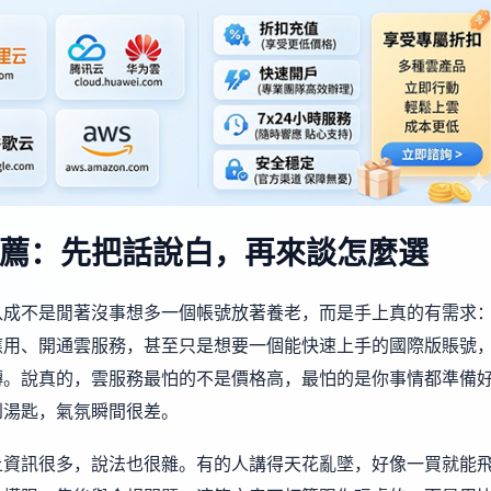
薦：先把話說白，再來談怎麼選
八成不是閒著沒事想多一個帳號放著養老，而是手上真的有需求
應用、開通雲服務，甚至只是想要一個能快速上手的國際版賬號
轉。說真的，雲服務最怕的不是價格高，最怕的是你事情都準備
到湯匙，氣氛瞬間很差。
上資訊很多，說法也很雜。有的人講得天花亂墜，好像一買就能