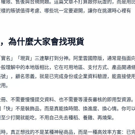
、權限、售後與合規問題。這篇文章不打算跟你玩虛的，而是用
麼樣的賬號值得考慮、哪些坑一定要避開，讓你在挑選時心裡有
，為什麼大家會找現貨
「實名」「現貨」三連擊打到分神。阿里雲國際版，通常是指面
一般理解中的本地版相比，它在可用地區、支付方式、產品開通
賬號」，顧名思義，就是已完成身份或企業資料驗證，能直接使
啟用。
註冊、不需要慢慢提交資料、也不需要等漫長審核的即用型資源
個「快」不是裝飾品，而是真能換時間、換進度、換心情。你可
但至少打開就能吃，不用自己先去種稻、養雞、再燒柴。
薦時，真正想找的不是某種神秘商品，而是一種高效率方案：已