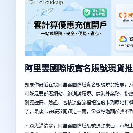
阿里雲國際版實名賬號現貨推
如果你最近在找阿里雲國際版實名賬號現貨推薦，
可能是要部署網站、跑測試環境、做海外業務、掛
別讓註冊、驗證、審核這些流程把進度卡到原地打
了，最後卡在帳號開通這一關，像煮好泡麵卻找不
不過先講清楚，阿里雲國際版賬號這類東西，市場