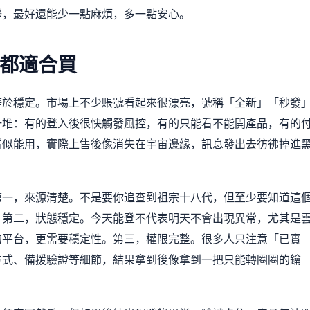
聯，最好還能少一點麻煩，多一點安心。
都適合買
等於穩定。市場上不少賬號看起來很漂亮，號稱「全新」「秒發
一堆：有的登入後很快觸發風控，有的只能看不能開產品，有的
看似能用，實際上售後像消失在宇宙邊緣，訊息發出去彷彿掉進
第一，來源清楚。不是要你追查到祖宗十八代，但至少要知道這
。第二，狀態穩定。今天能登不代表明天不會出現異常，尤其是
的平台，更需要穩定性。第三，權限完整。很多人只注意「已實
方式、備援驗證等細節，結果拿到後像拿到一把只能轉圈圈的鑰