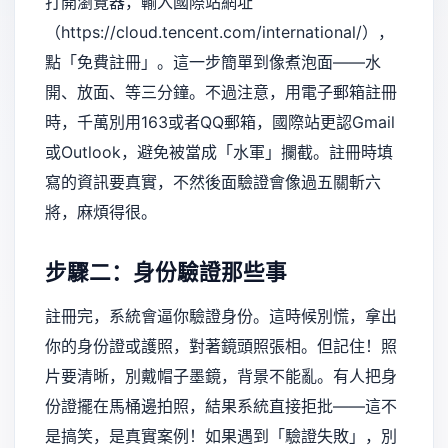
打開瀏覽器，輸入國際站網址
（https://cloud.tencent.com/international/），
點「免費註冊」。這一步簡單到像煮泡面——水
開、放面、等三分鐘。不過注意，用電子郵箱註冊
時，千萬別用163或者QQ郵箱，國際站更認Gmail
或Outlook，避免被當成「水軍」攔截。註冊時填
寫的資訊要真實，不然後面驗證會像過五關斬六
將，麻煩得很。
步驟二：身份驗證那些事
註冊完，系統會逼你驗證身份。這時候別慌，拿出
你的身份證或護照，對著鏡頭照張相。但記住！照
片要清晰，別戴帽子墨鏡，背景不能亂。有人把身
份證擺在馬桶邊拍照，結果系統直接拒批——這不
是搞笑，是真實案例！如果遇到「驗證失敗」，別