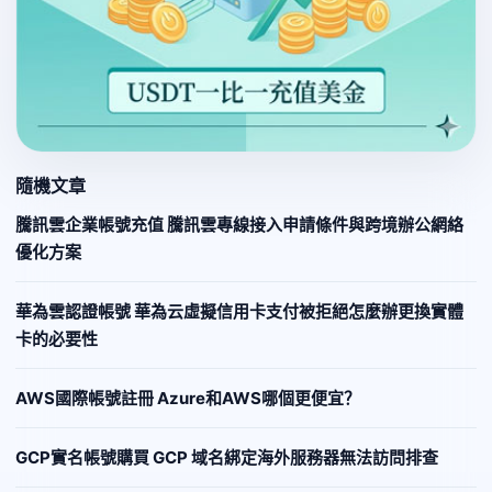
隨機文章
騰訊雲企業帳號充值 騰訊雲專線接入申請條件與跨境辦公網絡
優化方案
華為雲認證帳號 華為云虛擬信用卡支付被拒絕怎麼辦更換實體
卡的必要性
AWS國際帳號註冊 Azure和AWS哪個更便宜？
GCP實名帳號購買 GCP 域名綁定海外服務器無法訪問排查