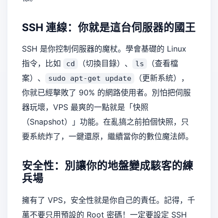
SSH 連線：你就是這台伺服器的國王
SSH 是你控制伺服器的魔杖。學會基礎的 Linux
指令，比如
（切換目錄）、
（查看檔
cd
ls
案）、
（更新系統），
sudo apt-get update
你就已經擊敗了 90% 的網路使用者。別怕把伺服
器玩壞，VPS 最爽的一點就是「快照
（Snapshot）」功能。在亂搞之前拍個快照，只
要系統炸了，一鍵還原，繼續當你的數位魔法師。
安全性：別讓你的地盤變成駭客的練
兵場
擁有了 VPS，安全性就是你自己的責任。記得，千
萬不要只用預設的 Root 密碼！一定要設定 SSH