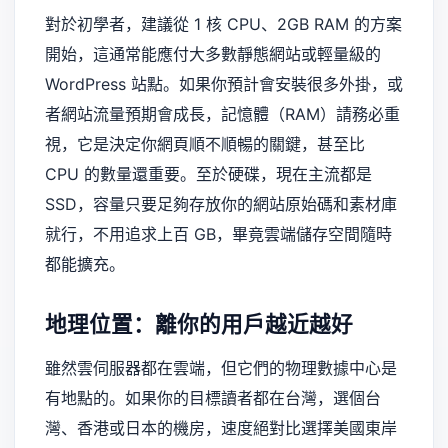
對於初學者，建議從 1 核 CPU、2GB RAM 的方案
開始，這通常能應付大多數靜態網站或輕量級的
WordPress 站點。如果你預計會安裝很多外掛，或
者網站流量預期會成長，記憶體（RAM）請務必重
視，它是決定你網頁順不順暢的關鍵，甚至比
CPU 的數量還重要。至於硬碟，現在主流都是
SSD，容量只要足夠存放你的網站原始碼和素材庫
就行，不用追求上百 GB，畢竟雲端儲存空間隨時
都能擴充。
地理位置：離你的用戶越近越好
雖然雲伺服器都在雲端，但它們的物理數據中心是
有地點的。如果你的目標讀者都在台灣，選個台
灣、香港或日本的機房，速度絕對比選擇美國東岸