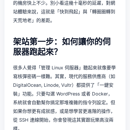
的機房快上不少。別小看這幾十毫秒的延遲，對網
站體驗來說，這就是「快到飛起」與「轉圈圈轉到
天荒地老」的差距。
架站第一步：如何讓你的伺
服器跑起來？
很多人覺得「管理 Linux 伺服器」聽起來就像要學
寫核彈密碼一樣難。其實，現代的服務供應商（如
DigitalOcean, Linode, Vultr）都提供了「一鍵安
裝」功能。只要勾選 WordPress 或者 Docker，
系統就會自動幫你搞定那堆複雜的指令列設定。但
如果你想更有成就感，或是想學習更進階的操作，
從 SSH 連線開始，你會發現這其實跟玩樂高沒兩
樣。