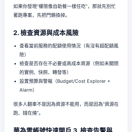
如果你發現“權限像自助餐一樣任吃”，那就先別忙
著跑專案，先把門鎖換掉。
2. 檢查資源與成本風險
查看當前服務的配額使用情況（有沒有超配額風
險）
檢查是否存在不必要或高成本資源（例如未關閉
的實例、快照、轉發等）
設置預算與警報（Budget/Cost Explorer +
Alarm）
很多人翻車不是因為資源不能用，而是因為“資源在
跑、錢在燒”。
華為雲帳號快速開戶
3. 檢查告警與