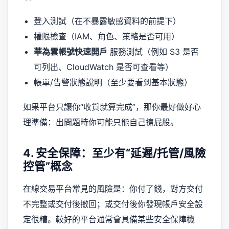
登入測試（在不暴露敏感資料的前提下）
權限檢查（IAM、角色、策略是否可用）
華為雲帳號快速開戶
服務測試（例如 S3 是否
可列出、CloudWatch 是否可查看等）
帳單/告警狀態說明（至少要看到基本狀態）
如果平台只讓你“收貨就算完成”，那你最好做好心
理準備：出問題時你可能只能自己擦屁股。
4. 安全保障：至少有“延遲/托管/風險
控管”概念
在線交易平台常見的風險是：你付了錢，對方交付
不完整或交付後撤回；或交付後你發現帳戶安全設
定很糟。較好的平台通常會具備某些安全保障機