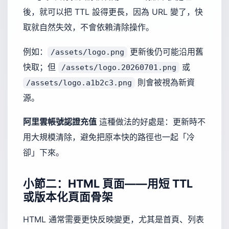
後，就可以把 TTL 設得更長，因為 URL 變了，快
取就自然失效，不會依賴清除操作。
例如：
更新後仍可能沿用舊
/assets/logo.png
快取；但
或
/assets/logo.20260701.png
則會被視為新資
/assets/logo.a1b2c3.png
源。
阿里雲帳號認證充值
這種做法的好處是：更新時不
用大規模清除，避免把原本快的路徑也一起「冷
卻」下來。
小節二：HTML 頁面——用短 TTL
或版本化頁面骨架
HTML 通常需要更快反映變更，尤其是首頁、列表