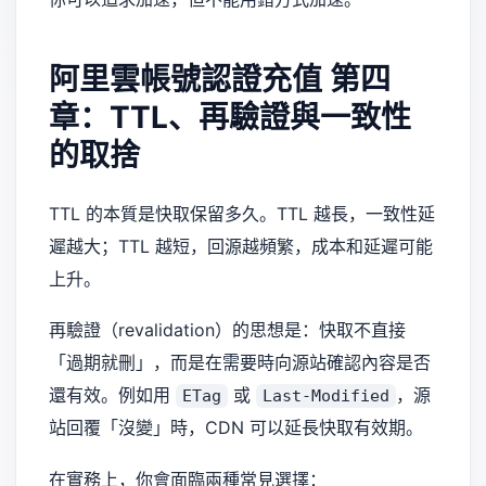
阿里雲帳號認證充值
第四
章：TTL、再驗證與一致性
的取捨
TTL 的本質是快取保留多久。TTL 越長，一致性延
遲越大；TTL 越短，回源越頻繁，成本和延遲可能
上升。
再驗證（revalidation）的思想是：快取不直接
「過期就刪」，而是在需要時向源站確認內容是否
還有效。例如用
或
，源
ETag
Last-Modified
站回覆「沒變」時，CDN 可以延長快取有效期。
在實務上，你會面臨兩種常見選擇：