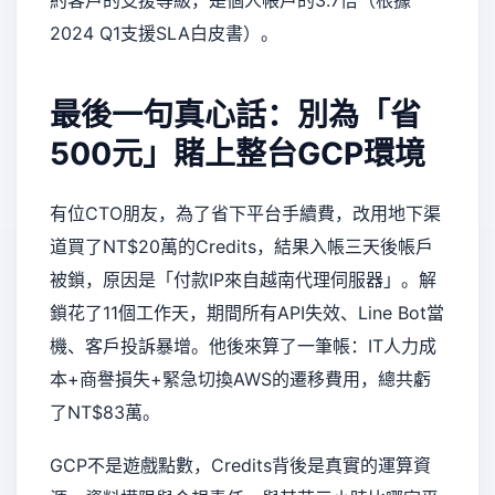
約客戶的支援等級，是個人帳戶的3.7倍（根據
2024 Q1支援SLA白皮書）。
最後一句真心話：別為「省
500元」賭上整台GCP環境
有位CTO朋友，為了省下平台手續費，改用地下渠
道買了NT$20萬的Credits，結果入帳三天後帳戶
被鎖，原因是「付款IP來自越南代理伺服器」。解
鎖花了11個工作天，期間所有API失效、Line Bot當
機、客戶投訴暴增。他後來算了一筆帳：IT人力成
本+商譽損失+緊急切換AWS的遷移費用，總共虧
了NT$83萬。
GCP不是遊戲點數，Credits背後是真實的運算資