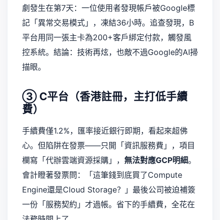
劇發生在第7天：一位使用者發現帳戶被Google標
記「異常交易模式」，凍結36小時。追查發現，B
平台用同一張主卡為200+客戶綁定付款，觸發風
控系統。結論：技術再炫，也敵不過Google的AI掃
描眼。
③ C平台（香港註冊，主打低手續
費）
手續費僅1.2%，匯率接近銀行即期，看起來超佛
心。但陷阱在發票——只開「資訊服務費」，項目
欄寫「代辦雲端資源採購」，
無法對應GCP明細
。
會計瞪著發票問：「這筆錢到底買了Compute
Engine還是Cloud Storage？」最後公司被迫補簽
一份「服務契約」才過帳。省下的手續費，全花在
法務時間上了。