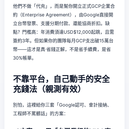
他們不做「代充」，而是幫你開立正式GCP企業合
約（Enterprise Agreement），由Google直接開
立台幣發票、支援分期付款、還能協商折扣。缺
點？門檻高：年消費須達USD$12,000起跳，且需
簽約3年。但如果你的團隊每月GCP支出破15萬台
幣——這才是真·省錢正解，不是省手續費，是省
30%帳單。
不靠平台，自己動手的安全
充錢法（親測有效）
別怕，這裡給你三套「Google認可、會計接納、
工程師不罵髒話」的方案：