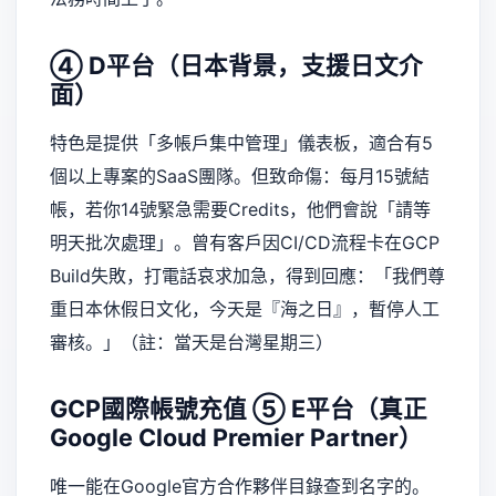
④ D平台（日本背景，支援日文介
面）
特色是提供「多帳戶集中管理」儀表板，適合有5
個以上專案的SaaS團隊。但致命傷：每月15號結
帳，若你14號緊急需要Credits，他們會說「請等
明天批次處理」。曾有客戶因CI/CD流程卡在GCP
Build失敗，打電話哀求加急，得到回應：「我們尊
重日本休假日文化，今天是『海之日』，暫停人工
審核。」（註：當天是台灣星期三）
GCP國際帳號充值
⑤ E平台（真正
Google Cloud Premier Partner）
唯一能在
Google官方合作夥伴目錄
查到名字的。