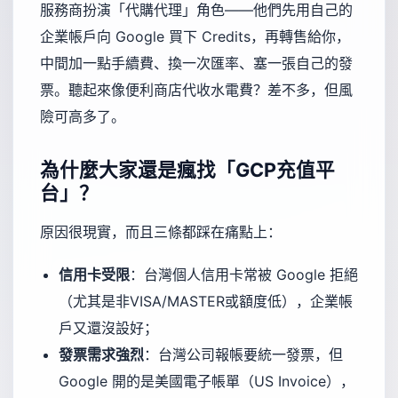
服務商扮演「代購代理」角色——他們先用自己的
企業帳戶向 Google 買下 Credits，再轉售給你，
中間加一點手續費、換一次匯率、塞一張自己的發
票。聽起來像便利商店代收水電費？差不多，但風
險可高多了。
為什麼大家還是瘋找「GCP充值平
台」？
原因很現實，而且三條都踩在痛點上：
信用卡受限
：台灣個人信用卡常被 Google 拒絕
（尤其是非VISA/MASTER或額度低），企業帳
戶又還沒設好；
發票需求強烈
：台灣公司報帳要統一發票，但
Google 開的是美國電子帳單（US Invoice），