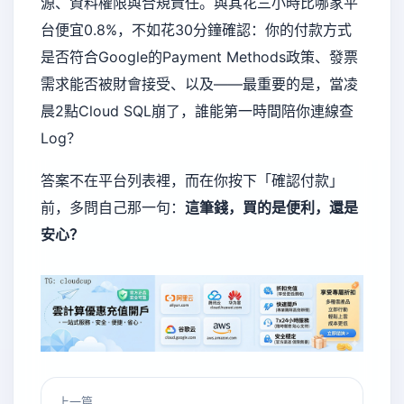
源、資料權限與合規責任。與其花三小時比哪家平
台便宜0.8%，不如花30分鐘確認：你的付款方式
是否符合Google的
Payment Methods政策
、發票
需求能否被財會接受、以及——最重要的是，當凌
晨2點Cloud SQL崩了，誰能第一時間陪你連線查
Log？
答案不在平台列表裡，而在你按下「確認付款」
前，多問自己那一句：
這筆錢，買的是便利，還是
安心？
上一篇