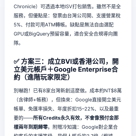
Chronicle）可透過本地ISV打包銷售。雖然不是全
服務，但優點是：發票由台灣公司開、支援營業稅
5%、付款可用ATM轉帳。缺點是無法自由選配
GPU或BigQuery預留容量，適合安全合規導向團
隊。
✅ 方案三：成立BVI或香港公司，開
立美元帳戶＋Google Enterprise合
約（進階玩家限定）
別嚇跑！已有8家台灣新創這麼做。成本約NT$8萬
（含律師+帳務），但換來：Google直接開立美元
帳單、免匯率損失、年度折扣15–22%、以及最重
要的——
所有Credits永久有效，不會像預付金那
樣兩年到期歸零
。附贈冷知識：Google對企業合