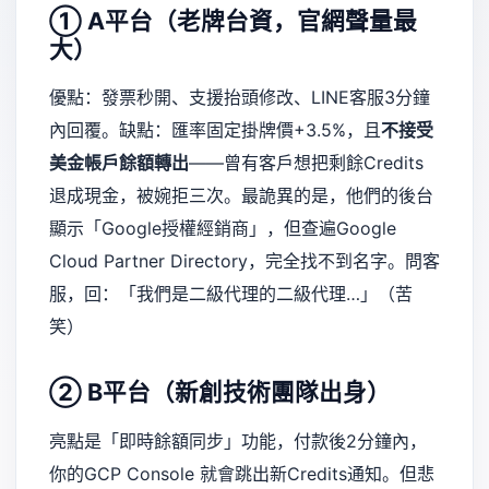
① A平台（老牌台資，官網聲量最
大）
優點：發票秒開、支援抬頭修改、LINE客服3分鐘
內回覆。缺點：匯率固定掛牌價+3.5%，且
不接受
美金帳戶餘額轉出
——曾有客戶想把剩餘Credits
退成現金，被婉拒三次。最詭異的是，他們的後台
顯示「Google授權經銷商」，但查遍Google
Cloud Partner Directory，完全找不到名字。問客
服，回：「我們是二級代理的二級代理…」（苦
笑）
② B平台（新創技術團隊出身）
亮點是「即時餘額同步」功能，付款後2分鐘內，
你的GCP Console 就會跳出新Credits通知。但悲