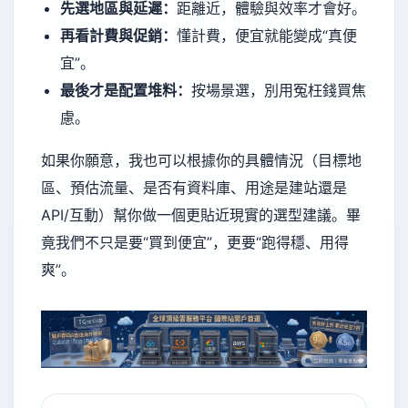
先選地區與延遲：
距離近，體驗與效率才會好。
再看計費與促銷：
懂計費，便宜就能變成“真便
宜”。
最後才是配置堆料：
按場景選，別用冤枉錢買焦
慮。
如果你願意，我也可以根據你的具體情況（目標地
區、預估流量、是否有資料庫、用途是建站還是
API/互動）幫你做一個更貼近現實的選型建議。畢
竟我們不只是要“買到便宜”，更要“跑得穩、用得
爽”。