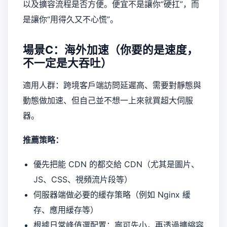
以及擴容流程是否方便。便宜不是讓你“硬扛”，而
是讓你“用得久又不心慌”。
場景C：海外加速（你要的是速度，
不一定是大吞吐）
適用人群：跨境客戶端訪問延遲高、需要對靜態與
動態做加速、但自己並不想一上來就買超大伺服
器。
推薦策略：
優先把能 CDN 的都交給 CDN（尤其是圖片、
JS、CSS、視頻流片段等）
伺服器端做必要的緩存策略（例如 Nginx 緩
存、應用緩存等）
根據日常峰值選配置：寧可先小，再透過擴縮容