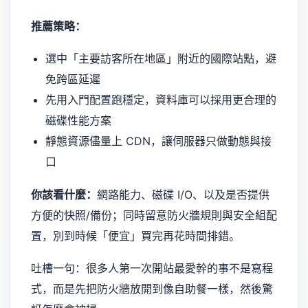
推薦策略：
選中「主要訪客所在地區」附近的國際站點，避
免跨區延遲
先用入門配置跑穩定，資料庫可以採用更合理的
磁碟性能方案
靜態資源儘量上 CDN，讓伺服器只做動態與接
口
你該看什麼：
網路能力、磁碟 I/O、以及是否提供
方便的快照/備份；同時留意防火牆規則與安全組配
置，別到時候「便宜」買完再花時間排錯。
吐槽一句：很多人第一次開站最愛幹的事不是寫程
式，而是先把防火牆放開到像自助餐一樣，然後驚