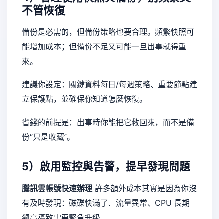
不管恢復
備份是必需的，但備份策略也要合理。頻繁快照可
能增加成本；但備份不足又可能一旦出事就得重
來。
建議你設定：關鍵資料每日/每週策略、重要節點建
立保護點，並確保你知道怎麼恢復。
省錢的前提是：出事時你能把它救回來，而不是備
份“只是收藏”。
5）啟用監控與告警，提早發現問題
騰訊雲帳號快速辦理
許多額外成本其實是因為你沒
有及時發現：磁碟快滿了、流量異常、CPU 長期
飆高導致需要緊急升級。