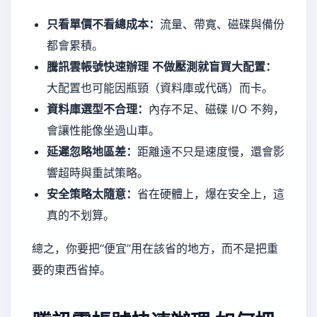
只看單價不看總成本：
流量、帶寬、磁碟與備份
都會累積。
騰訊雲帳號快速辦理
不做壓測就盲買大配置：
大配置也可能因瓶頸（資料庫或代碼）而卡。
資料庫選型不合理：
內存不足、磁碟 I/O 不夠，
會讓性能像坐過山車。
延遲忽略地區差：
距離遠不只是速度慢，還會影
響超時與重試策略。
安全策略太隨意：
省在硬體上，爆在安全上，這
真的不划算。
總之，你要把“便宜”用在該省的地方，而不是把重
要的東西省掉。