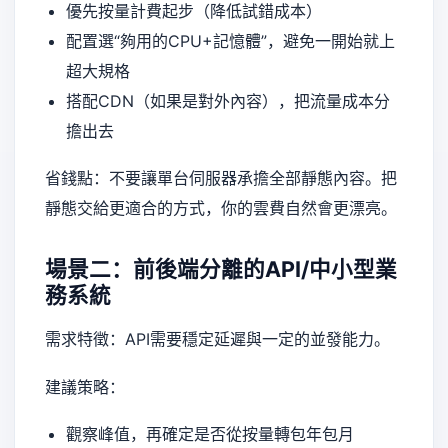
優先按量計費起步（降低試錯成本）
配置選“夠用的CPU+記憶體”，避免一開始就上
超大規格
搭配CDN（如果是對外內容），把流量成本分
擔出去
省錢點：不要讓單台伺服器承擔全部靜態內容。把
靜態交給更適合的方式，你的雲費自然會更漂亮。
場景二：前後端分離的API/中小型業
務系統
需求特徵：API需要穩定延遲與一定的並發能力。
建議策略：
觀察峰值，再確定是否從按量轉包年包月