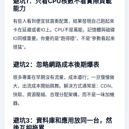
避坑1：只看CPU核數不看實際負載
能力
有些人看到便宜就直衝配置，結果發現自己跑起來
卡在延遲或者IO上。CPU不是萬能，記憶體與磁碟
IO同樣重要。你要的是“跑得穩”，不是“參數看起來
很猛”。
避坑2：忽略網路成本後期爆表
很多專案在早期沒有流量，成本還行；一旦慢慢做
大，出流成本開始跳舞。解決方式通常是：CDN、
快取、資源壓縮、合理分配架構，而不是一味加機
器。
避坑3：資料庫和應用放同一台，然
後互相拖累