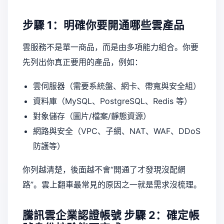
步驟 1：明確你要開通哪些雲產品
雲服務不是單一商品，而是由多項能力組合。你要
先列出你真正要用的產品，例如：
雲伺服器（需要系統盤、網卡、帶寬與安全組）
資料庫（MySQL、PostgreSQL、Redis 等）
對象儲存（圖片/檔案/靜態資源）
網路與安全（VPC、子網、NAT、WAF、DDoS
防護等）
你列越清楚，後面越不會“開通了才發現沒配網
路”。雲上翻車最常見的原因之一就是需求沒梳理。
騰訊雲企業認證帳號
步驟 2：確定帳