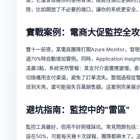
險，比如開放了不必要的端口，讓你的系統更安全
實戰案例：電商大促監控全攻
雙十一前夜，某電商團隊打開Azure Monitor
過70%時自動增加實例。同時，Application Insi
凌晨3點，系統突然警報：某支付介面響應變慢。查看App
切換備用支付渠道，避免了訂單流失。整個過程從警
班到天亮，還可能損失百萬銷售額。這案例完美展示了
避坑指南：監控中的“雷區”
監控工具雖好，但用不好照樣踩坑。常見問題包括：
設在50%，可能每天幾十次誤報，團隊都麻木了。