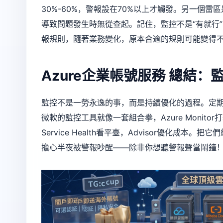
30%-60%，警報設在70%以上才觸發。另一個
導致問題發生時無從查起。記住，監控不是“有就行
報規則，隨著業務變化，原本合適的規則可能變得
Azure企業帳號服務
總結：監
監控不是一勞永逸的事，而是持續優化的過程。定
微軟的監控工具就像一套組合拳，Azure Monitor打基礎，L
Service Health看平臺，Advisor優化
擔心半夜被警報吵醒——除非你想聽警報聲當鬧鐘