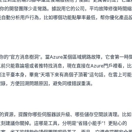
讓你的開發團隊少走彎路。據說用它的公司，平均故障修復時間縮
能自動分析用戶行為，比如哪個功能點擊率最低，帮你優化產品
th就是你的“官方消息樹洞”。當Azure某個區域網路故障，它會第一時
前只能靠論壇或者推特找消息，現在直接在Azure門戶裡看，比
注平臺本身，畢竟“天塌下來有高個子頂著”這句話，在雲上可能
記錄，方便回溯問題原因，避免同樣錯誤重演。
天盯著你的資源，提醒你哪些伺服器該升級、哪些儲存空間該清理。比如
刻建議你關掉。這哪是工具，分明是“省錢小能手”！更貼心的
方案，省下的錢夠你請個團隊喝奶茶了。而且，它還會提醒安全