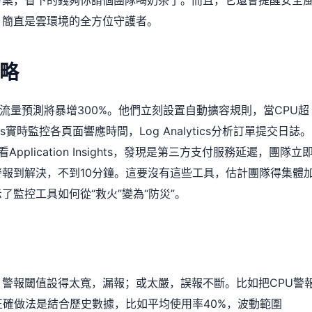
，簡直是雲環境的全方位守護者。
略
，發現流量預測將暴增300%。他們立刻設置自動擴容規則，當CPU超
ghts實時監控各頁面響應時間，Log Analytics分析訂單提交日誌。
lication Insights，發現是第三方支付服務延遲，團隊立
報到解決，不到10分鐘。這要沒有這些工具，估計團隊得集體
監控工具如何從“救火”變為“防災”。
警報閾值設得太寬，漏報；或太嚴，誤報不斷。比如把CPU警
正確做法是結合歷史數據，比如平均使用率40%，波動範圍