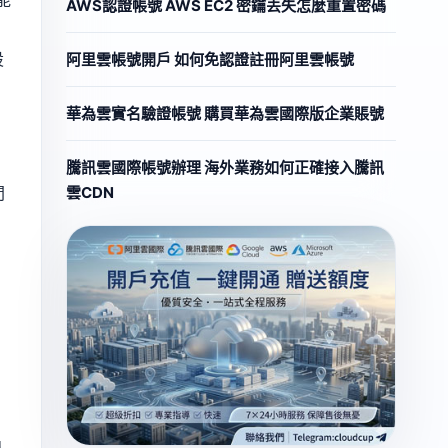
AWS認證帳號 AWS EC2 密鑰丟失怎麼重置密碼
設
阿里雲帳號開戶 如何免認證註冊阿里雲帳號
華為雲實名驗證帳號 購買華為雲國際版企業賬號
騰訊雲國際帳號辦理 海外業務如何正確接入騰訊
雲CDN
間
風