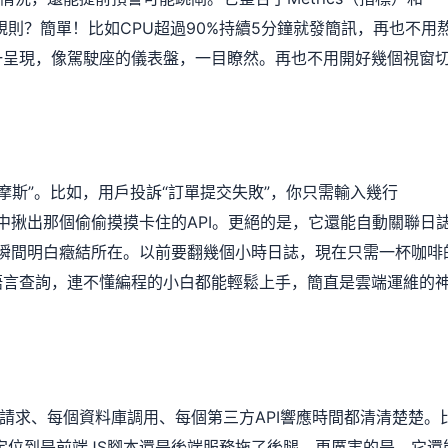
規則？簡單！比如CPU超過90%持續5分鐘就發簡訊，再也不用
一呈現，像駕駛座的儀表盤，一目瞭然。再也不用開好幾個視窗
雲端福爾摩斯”。比如，用戶投訴“訂單提交失敗”，你只需輸入幾行
誌中揪出那個偷偷摸摸卡住的API。更絕的是，它還能自動關聯日
敗，瞬間明白癥結所在。以前要翻幾個小時日誌，現在只需一杯咖啡
語言查詢，連不懂編程的小白都能輕鬆上手，簡直是雲端運維的
請求、每個資料庫調用、每個第三方API響應時間都清清楚楚。
hts會精準定位到是前端JS腳本還是後端服務拖了後腿。更厲害的是，它還