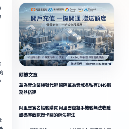
熬
切
誌
的
隨機文章
神
華為雲企業帳號代辦 國際華為雲域名私有DNS服
務器搭建
阿里雲實名帳號購買 阿里雲虛擬手機號無法收驗
證碼導致認證卡關的解決辦法
比
能