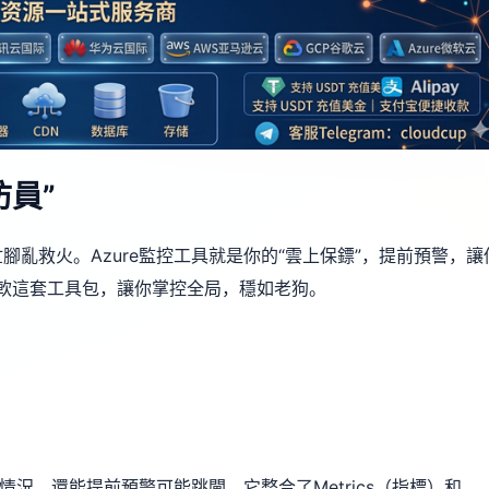
員”
亂救火。Azure監控工具就是你的“雲上保鏢”，提前預警，讓
微軟這套工具包，讓你掌控全局，穩如老狗。
用電情況，還能提前預警可能跳閘。它整合了Metrics（指標）和