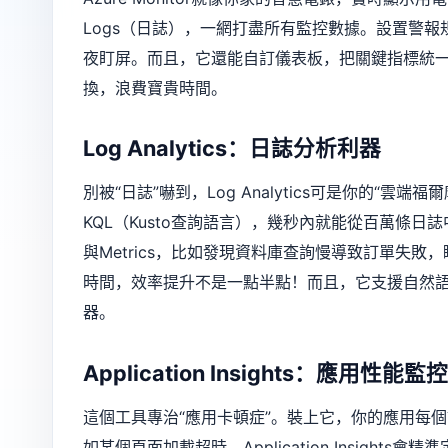
Logs（日誌），一網打盡所有監控數據。設置警報
夜盯屏。而且，它還能自訂儀表板，把關鍵指標統
換，浪費寶貴時間。
Log Analytics：日誌分析利器
別被“日誌”嚇到，Log Analytics可是你的“
KQL（Kusto查詢語言），幾秒內就能從百萬條日
與Metrics，比如發現資料庫查詢慢導致訂單失
時間，效率提升不是一點半點！而且，它支援自然
器。
Application Insights：應用性能監控
這個工具專治“應用卡頓症”。裝上它，你的應用每個
如某個頁面加載超時，Application Insig