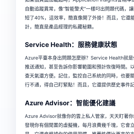
自動追蹤異常，像“智能警犬”一樣叼出問題代碼，
短了40%，這效率，簡直像開了外掛！而且，它還
計，簡直是產品經理的私藏秘籍。
Service Health：服務健康狀態
Azure平臺本身出問題怎麼辦？Service Heal
推送通知，甚至告訴你影響範圍和預計恢復時間。以
查天氣還方便。記住，監控自己系統的同時，也要關
行不通，得自己盯緊點！而且，它還提供歷史事件
Azure Advisor：智能優化建議
Azure Advisor就像你的雲上私人管家，天
發現你有個閒置的虛擬機，每月浪費幾千塊，它會立
是，它還會根據你的使用習慣，推薦性價比更高的