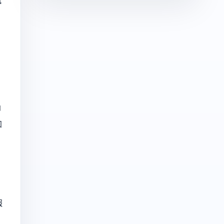
即
加
報