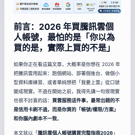
前言：2026 年買騰訊雲個
人帳號，最怕的是「你以為
買的是，實際上買的不是」
如果你正在看這篇文章，大概率是你想在 2026 年
把騰訊雲用起來：跑個網站、部署個後台、做個小
型資料庫練習、或者單純想把「我要上雲」從口號
變成現實。不過在開始之前，我得先講一句很現實
也很不討喜的話：
買雲服務這件事，最常出錯的不
是信用卡刷不過，而是你買的「帳號/權限/方案」
和你腦內劇本不一致
。
本文就以「
騰訊雲個人帳號購買完整指南2026
」