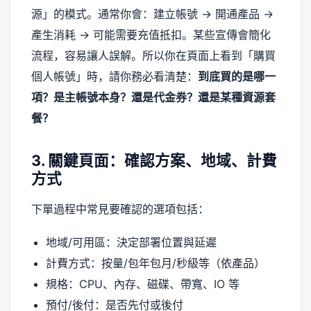
源」的模式。通常你會：建立帳號 → 開通產品 →
產生消耗 → 可能需要充值抵扣。某些宣傳會簡化
流程，容易讓人誤解。所以你在頁面上看到「購買
個人帳號」時，請你務必看清楚：
到底買的是哪一
項？是主帳號本身？還是代金券？還是某種資源套
餐？
3. 關鍵頁面：確認方案、地域、計費
方式
下單過程中常見要確認的選項包括：
地域/可用區：決定部署位置與延遲
計費方式：按量/包年包月/秒級等（依產品）
規格：CPU、內存、磁碟、帶寬、IO 等
預付/後付：是否先付或後付