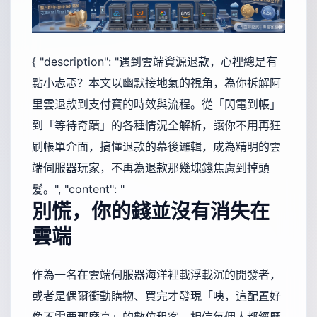
{ "description": "遇到雲端資源退款，心裡總是有
點小忐忑？本文以幽默接地氣的視角，為你拆解阿
里雲退款到支付寶的時效與流程。從「閃電到帳」
到「等待奇蹟」的各種情況全解析，讓你不用再狂
刷帳單介面，搞懂退款的幕後邏輯，成為精明的雲
端伺服器玩家，不再為退款那幾塊錢焦慮到掉頭
髮。", "content": "
別慌，你的錢並沒有消失在
雲端
作為一名在雲端伺服器海洋裡載浮載沉的開發者，
或者是偶爾衝動購物、買完才發現「咦，這配置好