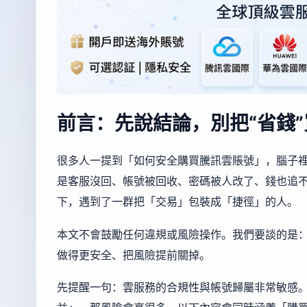
前言：先說結論，別把“省錢”
很多人一提到「如何安全購買騰訊雲賬號」，腦子
是客服沒回、帳號被回收、密碼被人改了、錢也追
下，遇到了一群把「交易」包裝成「捷徑」的人。
本文不會鼓勵任何違規或風險操作。我們要談的是
做得更安全、把風險提前關掉。
先提醒一句：雲服務的合規性與帳號歸屬非常敏感