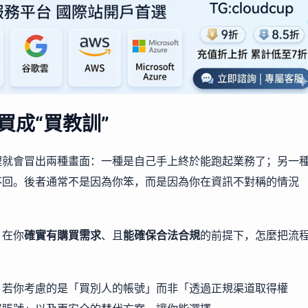
買成“買教訓”
裡就會冒出兩種畫面：一種是自己手上終於能跑起業務了；另一
不回。後者通常不是因為你笨，而是因為你在資訊不對稱的情況
：在你
確實有購買需求
、且
能確保合法合規
的前提下，怎麼把流
。若你考慮的是「買別人的帳號」而非「透過正規渠道取得權