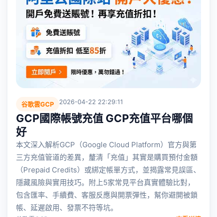
2026-04-22 22:29:11
谷歌雲GCP
GCP國際帳號充值 GCP充值平台哪個
好
本文深入解析GCP（Google Cloud Platform）官方與第
三方充值管道的差異，釐清「充值」其實是購買預付金額
（Prepaid Credits）或綁定帳單方式，並揭露常見誤區、
隱藏風險與實用技巧。附上5家常見平台真實體驗比對，
包含匯率、手續費、客服反應與開票彈性，幫你避開被鎖
帳、延遲啟用、發票不符等坑。