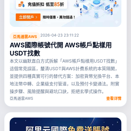
2026-04-23 23:11:22
亞馬遜雲AWS
AWS國際帳號代開 AWS帳戶點樣用
USDT找數
本文以幽默直白方式拆解「AWS帳戶點樣用USDT找數」
這個常見誤區，釐清USDT與AWS計費系統的本質隔閡，
並提供四種真實可行的替代方案：加密貨幣兌換平台、本
地法幣中轉、企業級支付管道，以及預付卡變通法。附實
操步驟、風險提醒與避坑口訣，拒絕玄學式操作。
亞馬遜雲AWS
查看详情