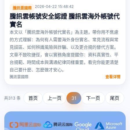
2026-04-22 15:48:42
騰訊雲國際
騰訊雲帳號安全認證 騰訊雲海外帳號代
實名
本文以「騰訊雲海外帳號代實名」為主題，帶你用不焦慮
的方式理解：為何有人需要海外身份實名、常見流程與常
見誤區、如何辨識風險與詐騙、以及更合規的替代方案。
文章不鼓吹捷徑，會以實務角度提醒你：資料真實性、平
台規範、時間成本與溝通紀律同樣重要。看完你能更清楚
自己要什麼、怎麼做才安心。
騰訊雲國際
查看详情
首页
上一页
31
下一页
尾页
共313 条