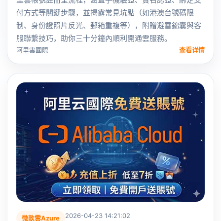
付方式等關鍵步驟，並揭露常見坑點（如港澳台號碼限
制、身份證照片反光、郵箱重複等），附贈避雷錦囊與客
服聯繫技巧，助你三十分鐘內順利開通雲服務。
阿里雲國際
查看详情
2026-04-23 14:21:02
微軟雲Azure